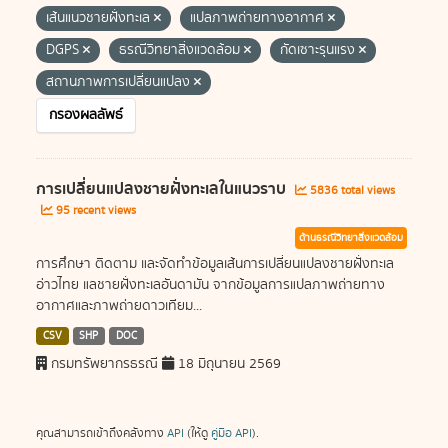
เส้นแนวชายฝั่งทะเล
แปลภาพถ่ายทางอากาศ
DGPS
ธรณีวิทยาสิ่งแวดล้อม
กัดเซาะรุนแรง
สถานภาพการเปลี่ยนแปลง
กรองผลลัพธ์
การเปลี่ยนแปลงชายฝั่งทะเลในแนวราบ
5836 total views
95 recent views
ด้านธรณีวิทยาสิ่งแวดล้อม
การศึกษา ติดตาม และจัดทำข้อมูลเส้นการเปลี่ยนแปลงชายฝั่งทะเล
อ่าวไทย แลชายฝั่งทะเลอันดามัน จากข้อมูลการแปลภาพถ่ายทาง
อากาศและภาพถ่ายดาวเทียม...
CSV
SHP
DOC
กรมทรัพยากรธรณี
18 มิถุนายน 2569
คุณสามารถเข้าถึงคลังทาง
API
(ให้ดู
คู่มือ API
).