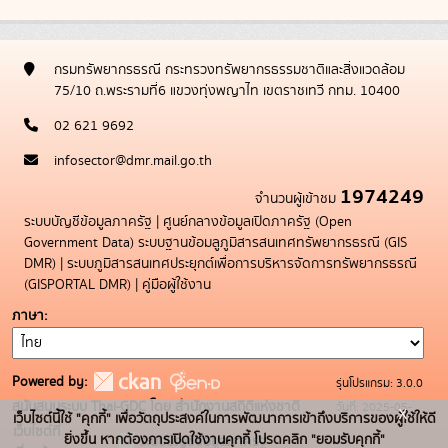
กรมทรัพยากรธรณี กระทรวงทรัพยากรธรรมชาติและสิ่งแวดล้อม
75/10 ถ.พระรามที่6 แขวงทุ่งพญาไท เขตราชเทวี กทม. 10400
02 621 9692
infosector@dmr.mail.go.th
1974249
จำนวนผู้เข้าชม
ระบบบัญชีข้อมูลภาครัฐ
|
ศูนย์กลางข้อมูลเปิดภาครัฐ (Open
Government Data)
ระบบฐานข้อมลูภูมิสารสนเทศทรัพยากรธรณี (GIS
DMR)
|
ระบบภูมิสารสนเทศประยุกต์เพื่อการบริหารจัดการทรัพยากรธรณี
(GISPORTAL DMR)
|
คู่มือผู้ใช้งาน
ภาษา
Powered by:
รุ่นโปรแกรม: 3.0.0
สนับสนุนระบบ Thai-GDC โดย สำนักงานสถิติแห่งชาติ
วันที่: 2025-05-
x
เว็บไซต์นี้ใช้ "คุกกี้" เพื่อวัตถุประสงค์ในการพัฒนาการเข้าถึงบริการของผู้ใช้ให้ดี
เว็บไซต์ที่
19
ยิ่งขึ้น หากต้องการเปิดใช้งานคุกกี้ โปรดคลิก "ยอมรับคุกกี้"
ระบบบัญชีข้อมูลภาครัฐ