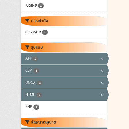
เปิดเผย
1
การเข้าถึง
สาธารณะ
1
รูปแบบ
API
x
1
CSV
x
1
DOCX
x
1
HTML
x
1
SHP
1
สัญญาอนุญาต