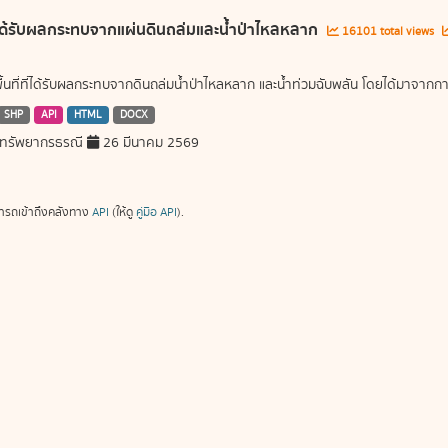
ี่ได้รับผลกระทบจากแผ่นดินถล่มและน้ำป่าไหลหลาก
16101 total views
พื้นที่ที่ได้รับผลกระทบจากดินถล่มน้ำป่าไหลหลาก และน้ำท่วมฉับพลัน โดยได้มาจ
SHP
API
HTML
DOCX
ทรัพยากรธรณี
26 มีนาคม 2569
ารถเข้าถึงคลังทาง
API
(ให้ดู
คู่มือ API
).