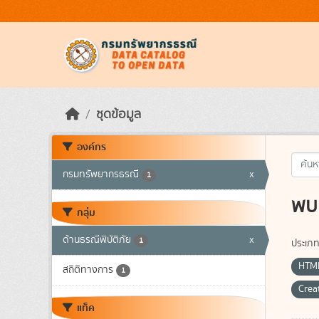
Skip to main content
ชุดข้อมูล
องค์กร
กรมทรัพยากรธรณี
x
1
พบ 
กลุ่ม
ด้านธรณีพิบัติภัย
x
1
ประเภท
HTM
สถิติทางการ
1
Crea
แท็ค