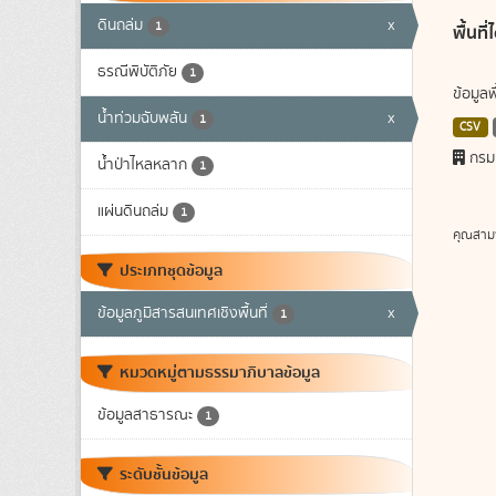
ดินถล่ม
x
1
พื้นท
ธรณีพิบัติภัย
1
ข้อมูล
น้ำท่วมฉับพลัน
x
1
CSV
กรม
น้ำป่าไหลหลาก
1
แผ่นดินถล่ม
1
คุณสาม
ประเภทชุดข้อมูล
ข้อมูลภูมิสารสนเทศเชิงพื้นที่
x
1
หมวดหมู่ตามธรรมาภิบาลข้อมูล
ข้อมูลสาธารณะ
1
ระดับชั้นข้อมูล