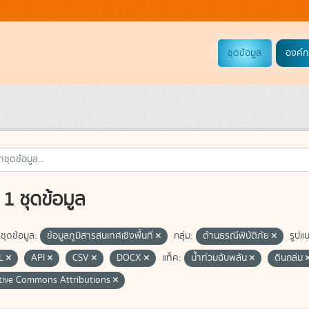
ชุดข้อมูล
องค์ก
1 ชุดข้อมูล
ชุดข้อมูล:
ข้อมูลภูมิสารสนเทศเชิงพื้นที่
กลุ่ม:
ด้านธรณีพิบัติภัย
รูปแ
L
API
CSV
DOCX
แท็ค:
น้ำท่วมฉับพลัน
ดินถล่ม
tive Commons Attributions