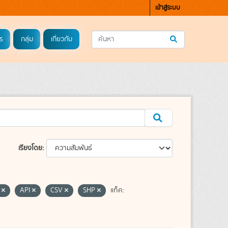
เข้าสู่ระบบ
ร
กลุ่ม
เกี่ยวกับ
เรียงโดย
L
API
CSV
SHP
แท็ค: