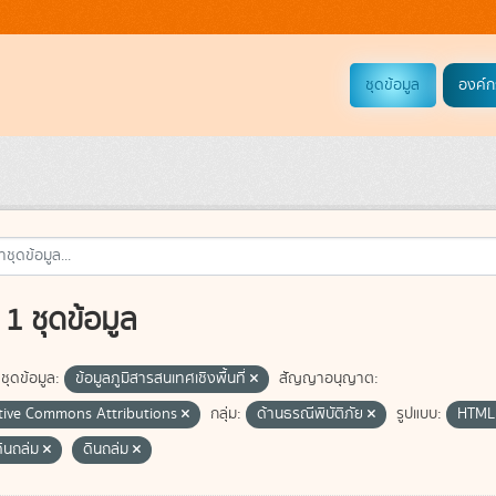
ชุดข้อมูล
องค์ก
1 ชุดข้อมูล
ชุดข้อมูล:
ข้อมูลภูมิสารสนเทศเชิงพื้นที่
สัญญาอนุญาต:
tive Commons Attributions
กลุ่ม:
ด้านธรณีพิบัติภัย
รูปแบบ:
HTM
ดินถล่ม
ดินถล่ม