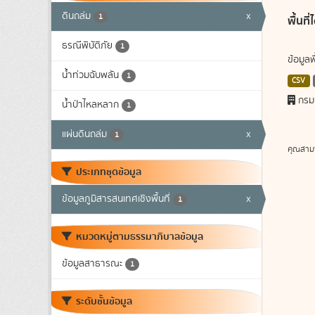
ดินถล่ม
x
1
พื้นท
ธรณีพิบัติภัย
1
ข้อมูล
น้ำท่วมฉับพลัน
1
CSV
กรม
น้ำป่าไหลหลาก
1
แผ่นดินถล่ม
x
1
คุณสาม
ประเภทชุดข้อมูล
ข้อมูลภูมิสารสนเทศเชิงพื้นที่
x
1
หมวดหมู่ตามธรรมาภิบาลข้อมูล
ข้อมูลสาธารณะ
1
ระดับชั้นข้อมูล