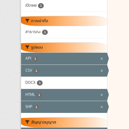
เปิดเผย
1
การเข้าถึง
สาธารณะ
1
รูปแบบ
API
x
1
CSV
x
1
DOCX
1
HTML
x
1
SHP
x
1
สัญญาอนุญาต