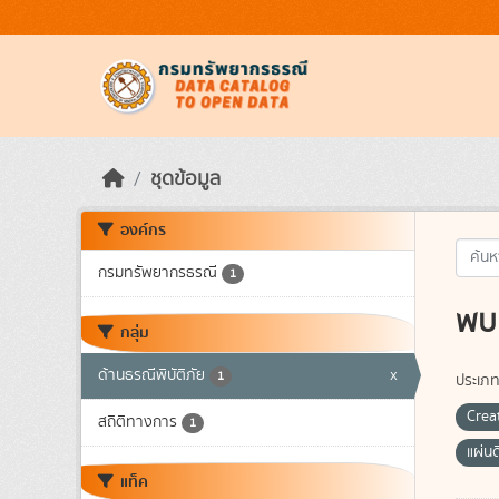
Skip to main content
ชุดข้อมูล
องค์กร
กรมทรัพยากรธรณี
1
พบ 
กลุ่ม
ด้านธรณีพิบัติภัย
x
1
ประเภท
Crea
สถิติทางการ
1
แผ่น
แท็ค