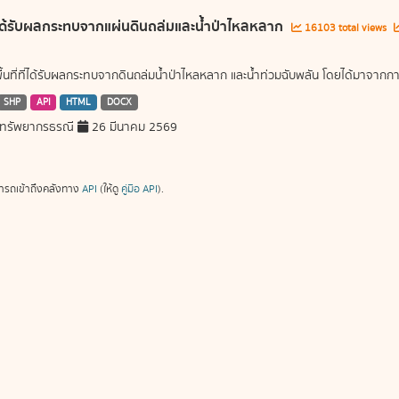
ี่ได้รับผลกระทบจากแผ่นดินถล่มและน้ำป่าไหลหลาก
16103 total views
พื้นที่ที่ได้รับผลกระทบจากดินถล่มน้ำป่าไหลหลาก และน้ำท่วมฉับพลัน โดยได้มาจ
SHP
API
HTML
DOCX
ทรัพยากรธรณี
26 มีนาคม 2569
ารถเข้าถึงคลังทาง
API
(ให้ดู
คู่มือ API
).