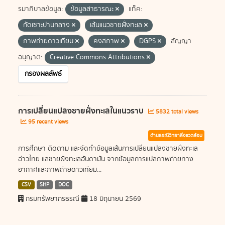
รมาภิบาลข้อมูล:
ข้อมูลสาธารณะ
แท็ค:
กัดเซาะปานกลาง
เส้นแนวชายฝั่งทะเล
ภาพถ่ายดาวเทียม
คงสภาพ
DGPS
สัญญา
อนุญาต:
Creative Commons Attributions
กรองผลลัพธ์
การเปลี่ยนแปลงชายฝั่งทะเลในแนวราบ
5832 total views
95 recent views
ด้านธรณีวิทยาสิ่งแวดล้อม
การศึกษา ติดตาม และจัดทำข้อมูลเส้นการเปลี่ยนแปลงชายฝั่งทะเล
อ่าวไทย แลชายฝั่งทะเลอันดามัน จากข้อมูลการแปลภาพถ่ายทาง
อากาศและภาพถ่ายดาวเทียม...
CSV
SHP
DOC
กรมทรัพยากรธรณี
18 มิถุนายน 2569