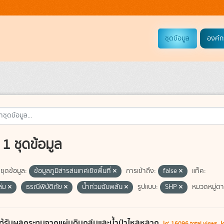
ชุดข้อมูล
องค์ก
1 ชุดข้อมูล
ชุดข้อมูล:
ข้อมูลภูมิสารสนเทศเชิงพื้นที่
การเข้าถึง:
false
แท็ค:
ล่ม
ธรณีพิบัติภัย
น้ำท่วมฉับพลัน
รูปแบบ:
SHP
หมวดหมู่ตา
ี่ได้รับผลกระทบจากแผ่นดินถล่มและน้ำป่าไหลหลาก
16096 total views