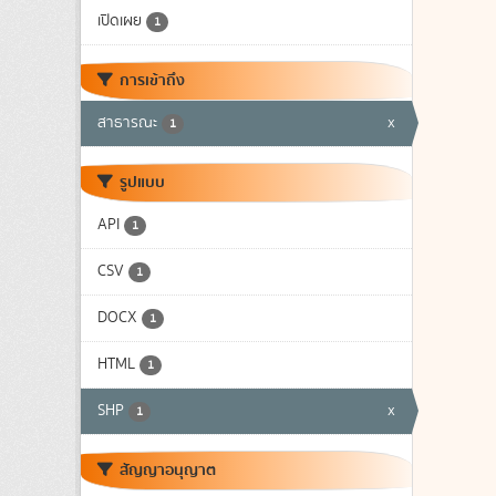
เปิดเผย
1
การเข้าถึง
สาธารณะ
x
1
รูปแบบ
API
1
CSV
1
DOCX
1
HTML
1
SHP
x
1
สัญญาอนุญาต