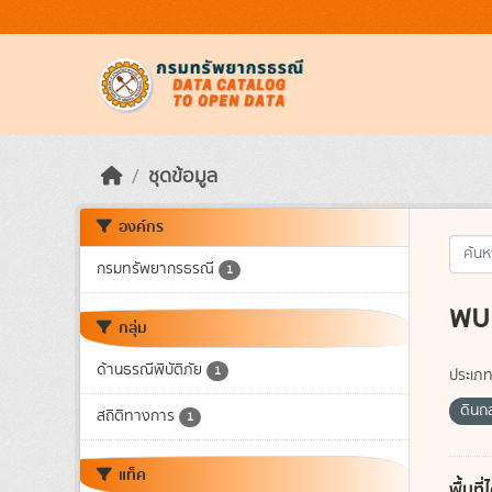
Skip to main content
ชุดข้อมูล
องค์กร
กรมทรัพยากรธรณี
1
พบ 
กลุ่ม
ด้านธรณีพิบัติภัย
1
ประเภท
ดินถ
สถิติทางการ
1
แท็ค
พื้นท