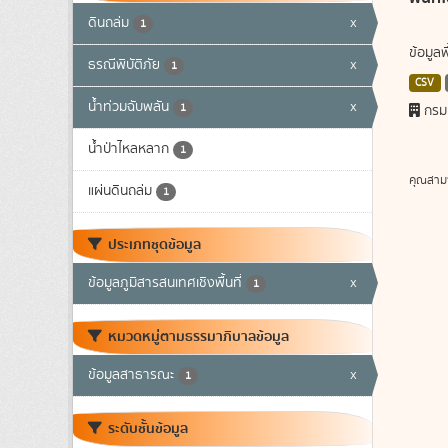
ดินถล่ม
x
1
ข้อมูล
ธรณีพิบัติภัย
x
1
CSV
น้ำท่วมฉับพลัน
x
1
กรม
น้ำป่าไหลหลาก
1
คุณสาม
แผ่นดินถล่ม
1
ประเภทชุดข้อมูล
ข้อมูลภูมิสารสนเทศเชิงพื้นที่
x
1
หมวดหมู่ตามธรรมาภิบาลข้อมูล
ข้อมูลสาธารณะ
x
1
ระดับชั้นข้อมูล