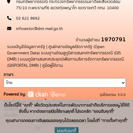
กรมทรัพยากรธรณี กระทรวงทรัพยากรธรรมชาติและสิ่งแวดล้อม
75/10 ถ.พระรามที่6 แขวงทุ่งพญาไท เขตราชเทวี กทม. 10400
02 621 9692
infosector@dmr.mail.go.th
1970791
จำนวนผู้เข้าชม
ระบบบัญชีข้อมูลภาครัฐ
|
ศูนย์กลางข้อมูลเปิดภาครัฐ (Open
Government Data)
ระบบฐานข้อมลูภูมิสารสนเทศทรัพยากรธรณี (GIS
DMR)
|
ระบบภูมิสารสนเทศประยุกต์เพื่อการบริหารจัดการทรัพยากรธรณี
(GISPORTAL DMR)
|
คู่มือผู้ใช้งาน
ภาษา
Powered by:
รุ่นโปรแกรม: 3.0.0
สนับสนุนระบบ Thai-GDC โดย สำนักงานสถิติแห่งชาติ
วันที่: 2025-05-
x
เว็บไซต์นี้ใช้ "คุกกี้" เพื่อวัตถุประสงค์ในการพัฒนาการเข้าถึงบริการของผู้ใช้ให้ดี
เว็บไซต์ที่
19
ยิ่งขึ้น หากต้องการเปิดใช้งานคุกกี้ โปรดคลิก "ยอมรับคุกกี้"
ระบบบัญชีข้อมูลภาครัฐ
เกี่ยวข้อง:
คุณสามารถถอนการยินยอมของคุณได้ตลอดเวลา โดยไปที่ "การตั้งค่าคุกกี้"
บริการนามานุกรมบัญชีข้อมูลภาค
รัฐ
ยอมรับคุกกี้