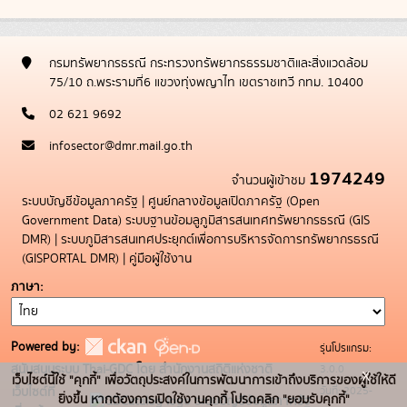
กรมทรัพยากรธรณี กระทรวงทรัพยากรธรรมชาติและสิ่งแวดล้อม
75/10 ถ.พระรามที่6 แขวงทุ่งพญาไท เขตราชเทวี กทม. 10400
02 621 9692
infosector@dmr.mail.go.th
1974249
จำนวนผู้เข้าชม
ระบบบัญชีข้อมูลภาครัฐ
|
ศูนย์กลางข้อมูลเปิดภาครัฐ (Open
Government Data)
ระบบฐานข้อมลูภูมิสารสนเทศทรัพยากรธรณี (GIS
DMR)
|
ระบบภูมิสารสนเทศประยุกต์เพื่อการบริหารจัดการทรัพยากรธรณี
(GISPORTAL DMR)
|
คู่มือผู้ใช้งาน
ภาษา
Powered by:
รุ่นโปรแกรม:
3.0.0
สนับสนุนระบบ Thai-GDC โดย สำนักงานสถิติแห่งชาติ
x
เว็บไซต์นี้ใช้ "คุกกี้" เพื่อวัตถุประสงค์ในการพัฒนาการเข้าถึงบริการของผู้ใช้ให้ดี
วันที่: 2025-
เว็บไซต์ที่
ยิ่งขึ้น หากต้องการเปิดใช้งานคุกกี้ โปรดคลิก "ยอมรับคุกกี้"
ระบบบัญชีข้อมูลภาครัฐ