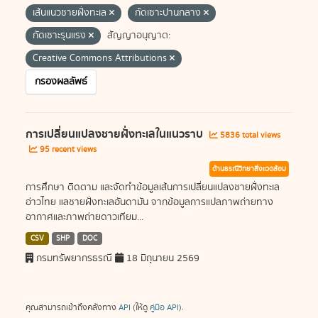
เส้นแนวชายฝั่งทะเล
กัดเซาะปานกลาง
กัดเซาะรุนแรง
สัญญาอนุญาต:
Creative Commons Attributions
กรองผลลัพธ์
การเปลี่ยนแปลงชายฝั่งทะเลในแนวราบ
5836 total views
95 recent views
ด้านธรณีวิทยาสิ่งแวดล้อม
การศึกษา ติดตาม และจัดทำข้อมูลเส้นการเปลี่ยนแปลงชายฝั่งทะเล
อ่าวไทย แลชายฝั่งทะเลอันดามัน จากข้อมูลการแปลภาพถ่ายทาง
อากาศและภาพถ่ายดาวเทียม...
CSV
SHP
DOC
กรมทรัพยากรธรณี
18 มิถุนายน 2569
คุณสามารถเข้าถึงคลังทาง
API
(ให้ดู
คู่มือ API
).