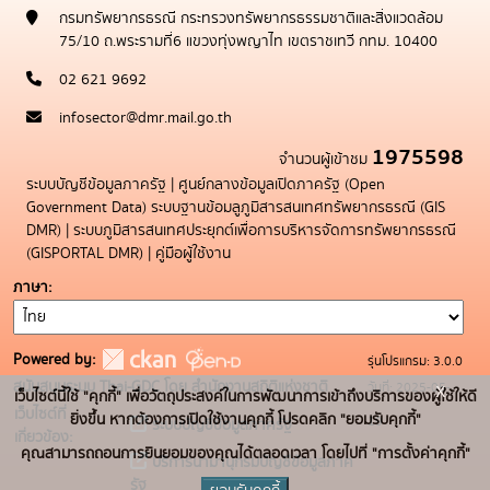
กรมทรัพยากรธรณี กระทรวงทรัพยากรธรรมชาติและสิ่งแวดล้อม
75/10 ถ.พระรามที่6 แขวงทุ่งพญาไท เขตราชเทวี กทม. 10400
02 621 9692
infosector@dmr.mail.go.th
1975598
จำนวนผู้เข้าชม
ระบบบัญชีข้อมูลภาครัฐ
|
ศูนย์กลางข้อมูลเปิดภาครัฐ (Open
Government Data)
ระบบฐานข้อมลูภูมิสารสนเทศทรัพยากรธรณี (GIS
DMR)
|
ระบบภูมิสารสนเทศประยุกต์เพื่อการบริหารจัดการทรัพยากรธรณี
(GISPORTAL DMR)
|
คู่มือผู้ใช้งาน
ภาษา
Powered by:
รุ่นโปรแกรม: 3.0.0
x
สนับสนุนระบบ Thai-GDC โดย สำนักงานสถิติแห่งชาติ
วันที่: 2025-05-
เว็บไซต์นี้ใช้ "คุกกี้" เพื่อวัตถุประสงค์ในการพัฒนาการเข้าถึงบริการของผู้ใช้ให้ดี
เว็บไซต์ที่
ยิ่งขึ้น หากต้องการเปิดใช้งานคุกกี้ โปรดคลิก "ยอมรับคุกกี้"
19
ระบบบัญชีข้อมูลภาครัฐ
เกี่ยวข้อง:
คุณสามารถถอนการยินยอมของคุณได้ตลอดเวลา โดยไปที่ "การตั้งค่าคุกกี้"
บริการนามานุกรมบัญชีข้อมูลภาค
รัฐ