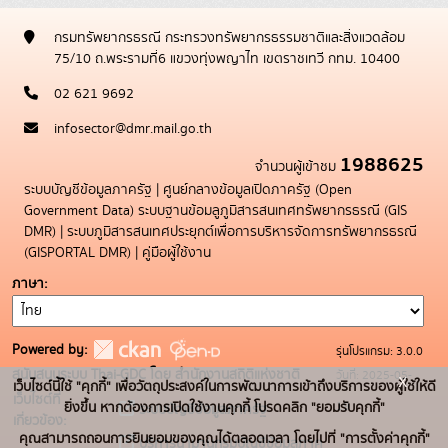
กรมทรัพยากรธรณี กระทรวงทรัพยากรธรรมชาติและสิ่งแวดล้อม
75/10 ถ.พระรามที่6 แขวงทุ่งพญาไท เขตราชเทวี กทม. 10400
02 621 9692
infosector@dmr.mail.go.th
1988625
จำนวนผู้เข้าชม
ระบบบัญชีข้อมูลภาครัฐ
|
ศูนย์กลางข้อมูลเปิดภาครัฐ (Open
Government Data)
ระบบฐานข้อมลูภูมิสารสนเทศทรัพยากรธรณี (GIS
DMR)
|
ระบบภูมิสารสนเทศประยุกต์เพื่อการบริหารจัดการทรัพยากรธรณี
(GISPORTAL DMR)
|
คู่มือผู้ใช้งาน
ภาษา
Powered by:
รุ่นโปรแกรม: 3.0.0
สนับสนุนระบบ Thai-GDC โดย สำนักงานสถิติแห่งชาติ
วันที่: 2025-05-
x
เว็บไซต์นี้ใช้ "คุกกี้" เพื่อวัตถุประสงค์ในการพัฒนาการเข้าถึงบริการของผู้ใช้ให้ดี
เว็บไซต์ที่
19
ยิ่งขึ้น หากต้องการเปิดใช้งานคุกกี้ โปรดคลิก "ยอมรับคุกกี้"
ระบบบัญชีข้อมูลภาครัฐ
เกี่ยวข้อง:
คุณสามารถถอนการยินยอมของคุณได้ตลอดเวลา โดยไปที่ "การตั้งค่าคุกกี้"
บริการนามานุกรมบัญชีข้อมูลภาค