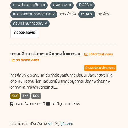
ภาพถ่ายดาวเทียม
คงสภาพ
DGPS
แปลภาพถ่ายทางอากาศ
การเข้าถึง:
false
องค์กร:
กรมทรัพยากรธรณี
กรองผลลัพธ์
การเปลี่ยนแปลงชายฝั่งทะเลในแนวราบ
5840 total views
99 recent views
ด้านธรณีวิทยาสิ่งแวดล้อม
การศึกษา ติดตาม และจัดทำข้อมูลเส้นการเปลี่ยนแปลงชายฝั่งทะเล
อ่าวไทย แลชายฝั่งทะเลอันดามัน จากข้อมูลการแปลภาพถ่ายทาง
อากาศและภาพถ่ายดาวเทียม...
CSV
SHP
DOC
กรมทรัพยากรธรณี
18 มิถุนายน 2569
คุณสามารถเข้าถึงคลังทาง
API
(ให้ดู
คู่มือ API
).