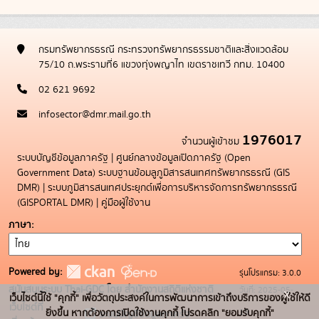
กรมทรัพยากรธรณี กระทรวงทรัพยากรธรรมชาติและสิ่งแวดล้อม
75/10 ถ.พระรามที่6 แขวงทุ่งพญาไท เขตราชเทวี กทม. 10400
02 621 9692
infosector@dmr.mail.go.th
1976017
จำนวนผู้เข้าชม
ระบบบัญชีข้อมูลภาครัฐ
|
ศูนย์กลางข้อมูลเปิดภาครัฐ (Open
Government Data)
ระบบฐานข้อมลูภูมิสารสนเทศทรัพยากรธรณี (GIS
DMR)
|
ระบบภูมิสารสนเทศประยุกต์เพื่อการบริหารจัดการทรัพยากรธรณี
(GISPORTAL DMR)
|
คู่มือผู้ใช้งาน
ภาษา
Powered by:
รุ่นโปรแกรม: 3.0.0
สนับสนุนระบบ Thai-GDC โดย สำนักงานสถิติแห่งชาติ
วันที่: 2025-05-
x
เว็บไซต์นี้ใช้ "คุกกี้" เพื่อวัตถุประสงค์ในการพัฒนาการเข้าถึงบริการของผู้ใช้ให้ดี
เว็บไซต์ที่
19
ยิ่งขึ้น หากต้องการเปิดใช้งานคุกกี้ โปรดคลิก "ยอมรับคุกกี้"
ระบบบัญชีข้อมูลภาครัฐ