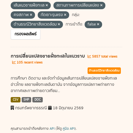
เส้นแนวชายฝั่งทะเล
สถานภาพการเปลี่ยนแปลง
คงสภาพ
กัดเซาะรุนแรง
กลุ่ม:
ด้านธรณีวิทยาสิ่งแวดล้อม
การเข้าถึง:
false
กรองผลลัพธ์
การเปลี่ยนแปลงชายฝั่งทะเลในแนวราบ
5857 total views
105 recent views
ด้านธรณีวิทยาสิ่งแวดล้อม
การศึกษา ติดตาม และจัดทำข้อมูลเส้นการเปลี่ยนแปลงชายฝั่งทะเล
อ่าวไทย แลชายฝั่งทะเลอันดามัน จากข้อมูลการแปลภาพถ่ายทาง
อากาศและภาพถ่ายดาวเทียม...
CSV
SHP
DOC
กรมทรัพยากรธรณี
18 มิถุนายน 2569
คุณสามารถเข้าถึงคลังทาง
API
(ให้ดู
คู่มือ API
).