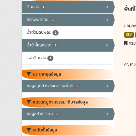
ดินถล่ม
x
1
พื้นท
ธรณีพิบัติภัย
x
1
ข้อมูล
น้ำท่วมฉับพลัน
1
CSV
กรม
น้ำป่าไหลหลาก
x
1
แผ่นดินถล่ม
1
คุณสาม
ประเภทชุดข้อมูล
ข้อมูลภูมิสารสนเทศเชิงพื้นที่
x
1
หมวดหมู่ตามธรรมาภิบาลข้อมูล
ข้อมูลสาธารณะ
x
1
ระดับชั้นข้อมูล