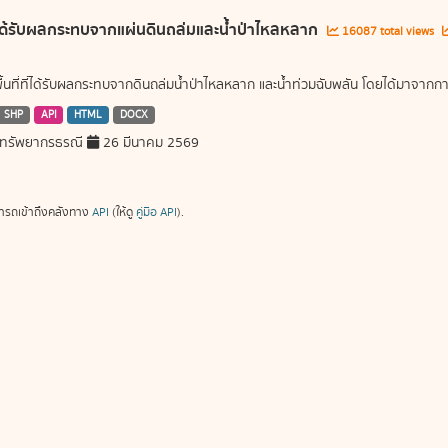
ี่ได้รับผลกระทบจากแผ่นดินถล่มและน้ำป่าไหลหลาก
16087 total views
พื้นที่ที่ได้รับผลกระทบจากดินถล่มน้ำป่าไหลหลาก และน้ำท่วมฉับพลัน โดยได้มาจ
SHP
API
HTML
DOCX
ทรัพยากรธรณี
26 มีนาคม 2569
ารถเข้าถึงคลังทาง
API
(ให้ดู
คู่มือ API
).