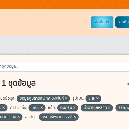
ชุดข้อมูล
องค์ก
1 ชุดข้อมูล
เ
ชุดข้อมูล:
ข้อมูลภูมิสารสนเทศเชิงพื้นที่
รูปแบบ:
SHP
L
การเข้าถึง:
false
แท็ค:
ดินถล่ม
น้ำป่าไหลหลาก
ธรณีพิ
ูลสาธารณะ
องค์กร:
กรมทรัพยากรธรณี