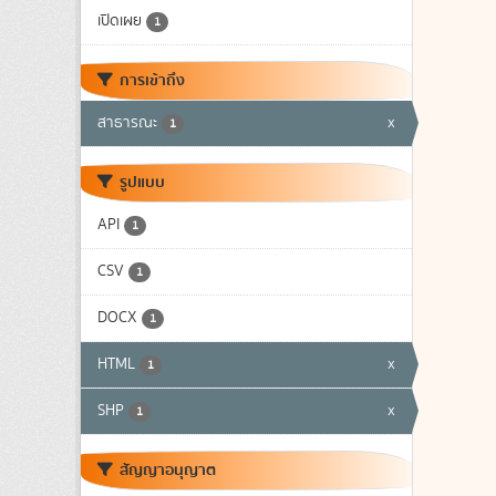
เปิดเผย
1
การเข้าถึง
สาธารณะ
x
1
รูปแบบ
API
1
CSV
1
DOCX
1
HTML
x
1
SHP
x
1
สัญญาอนุญาต