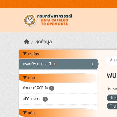
Skip to main content
ชุดข้อมูล
องค์กร
กรมทรัพยากรธรณี
x
1
พบ 
กลุ่ม
ด้านธรณีพิบัติภัย
1
ประเภท
HTM
สถิติทางการ
1
ข้อม
แท็ค