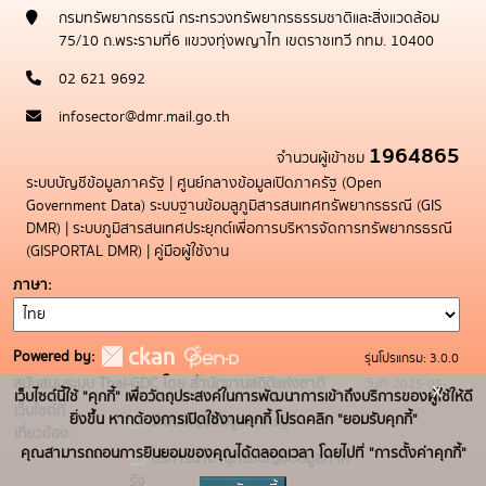
กรมทรัพยากรธรณี กระทรวงทรัพยากรธรรมชาติและสิ่งแวดล้อม
75/10 ถ.พระรามที่6 แขวงทุ่งพญาไท เขตราชเทวี กทม. 10400
02 621 9692
infosector@dmr.mail.go.th
1964865
จำนวนผู้เข้าชม
ระบบบัญชีข้อมูลภาครัฐ
|
ศูนย์กลางข้อมูลเปิดภาครัฐ (Open
Government Data)
ระบบฐานข้อมลูภูมิสารสนเทศทรัพยากรธรณี (GIS
DMR)
|
ระบบภูมิสารสนเทศประยุกต์เพื่อการบริหารจัดการทรัพยากรธรณี
(GISPORTAL DMR)
|
คู่มือผู้ใช้งาน
ภาษา
Powered by:
รุ่นโปรแกรม: 3.0.0
สนับสนุนระบบ Thai-GDC โดย สำนักงานสถิติแห่งชาติ
วันที่: 2025-05-
x
เว็บไซต์นี้ใช้ "คุกกี้" เพื่อวัตถุประสงค์ในการพัฒนาการเข้าถึงบริการของผู้ใช้ให้ดี
เว็บไซต์ที่
19
ยิ่งขึ้น หากต้องการเปิดใช้งานคุกกี้ โปรดคลิก "ยอมรับคุกกี้"
ระบบบัญชีข้อมูลภาครัฐ
เกี่ยวข้อง:
คุณสามารถถอนการยินยอมของคุณได้ตลอดเวลา โดยไปที่ "การตั้งค่าคุกกี้"
บริการนามานุกรมบัญชีข้อมูลภาค
รัฐ