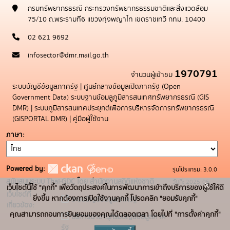
กรมทรัพยากรธรณี กระทรวงทรัพยากรธรรมชาติและสิ่งแวดล้อม
75/10 ถ.พระรามที่6 แขวงทุ่งพญาไท เขตราชเทวี กทม. 10400
02 621 9692
infosector@dmr.mail.go.th
1970791
จำนวนผู้เข้าชม
ระบบบัญชีข้อมูลภาครัฐ
|
ศูนย์กลางข้อมูลเปิดภาครัฐ (Open
Government Data)
ระบบฐานข้อมลูภูมิสารสนเทศทรัพยากรธรณี (GIS
DMR)
|
ระบบภูมิสารสนเทศประยุกต์เพื่อการบริหารจัดการทรัพยากรธรณี
(GISPORTAL DMR)
|
คู่มือผู้ใช้งาน
ภาษา
Powered by:
รุ่นโปรแกรม: 3.0.0
สนับสนุนระบบ Thai-GDC โดย สำนักงานสถิติแห่งชาติ
วันที่: 2025-05-
x
เว็บไซต์นี้ใช้ "คุกกี้" เพื่อวัตถุประสงค์ในการพัฒนาการเข้าถึงบริการของผู้ใช้ให้ดี
เว็บไซต์ที่
19
ยิ่งขึ้น หากต้องการเปิดใช้งานคุกกี้ โปรดคลิก "ยอมรับคุกกี้"
ระบบบัญชีข้อมูลภาครัฐ
เกี่ยวข้อง:
คุณสามารถถอนการยินยอมของคุณได้ตลอดเวลา โดยไปที่ "การตั้งค่าคุกกี้"
บริการนามานุกรมบัญชีข้อมูลภาค
รัฐ