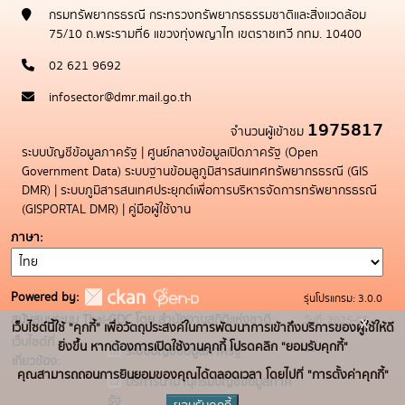
กรมทรัพยากรธรณี กระทรวงทรัพยากรธรรมชาติและสิ่งแวดล้อม
75/10 ถ.พระรามที่6 แขวงทุ่งพญาไท เขตราชเทวี กทม. 10400
02 621 9692
infosector@dmr.mail.go.th
1975817
จำนวนผู้เข้าชม
ระบบบัญชีข้อมูลภาครัฐ
|
ศูนย์กลางข้อมูลเปิดภาครัฐ (Open
Government Data)
ระบบฐานข้อมลูภูมิสารสนเทศทรัพยากรธรณี (GIS
DMR)
|
ระบบภูมิสารสนเทศประยุกต์เพื่อการบริหารจัดการทรัพยากรธรณี
(GISPORTAL DMR)
|
คู่มือผู้ใช้งาน
ภาษา
Powered by:
รุ่นโปรแกรม: 3.0.0
x
สนับสนุนระบบ Thai-GDC โดย สำนักงานสถิติแห่งชาติ
วันที่: 2025-05-
เว็บไซต์นี้ใช้ "คุกกี้" เพื่อวัตถุประสงค์ในการพัฒนาการเข้าถึงบริการของผู้ใช้ให้ดี
เว็บไซต์ที่
ยิ่งขึ้น หากต้องการเปิดใช้งานคุกกี้ โปรดคลิก "ยอมรับคุกกี้"
19
ระบบบัญชีข้อมูลภาครัฐ
เกี่ยวข้อง:
คุณสามารถถอนการยินยอมของคุณได้ตลอดเวลา โดยไปที่ "การตั้งค่าคุกกี้"
บริการนามานุกรมบัญชีข้อมูลภาค
รัฐ