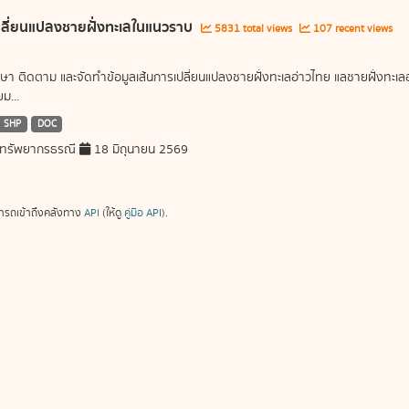
ลี่ยนแปลงชายฝั่งทะเลในแนวราบ
5831 total views
107 recent views
ษา ติดตาม และจัดทำข้อมูลเส้นการเปลี่ยนแปลงชายฝั่งทะเลอ่าวไทย แลชายฝั่งท
ม...
SHP
DOC
ทรัพยากรธรณี
18 มิถุนายน 2569
ารถเข้าถึงคลังทาง
API
(ให้ดู
คู่มือ API
).