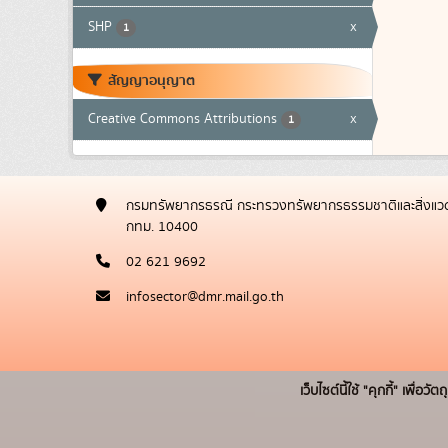
SHP
x
1
สัญญาอนุญาต
Creative Commons Attributions
x
1
กรมทรัพยากรธรณี กระทรวงทรัพยากรธรรมชาติและสิ่งแวด
กทม. 10400
02 621 9692
infosector@dmr.mail.go.th
เว็บไซต์นี้ใช้ "คุกกี้" เพื