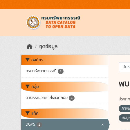
Skip to main content
ชุดข้อมูล
องค์กร
กรมทรัพยากรธรณี
1
พบ 
กลุ่ม
ด้านธรณีวิทยาสิ่งแวดล้อม
1
ประเภท
ภาพถ
แท็ค
ข้อม
DGPS
x
1