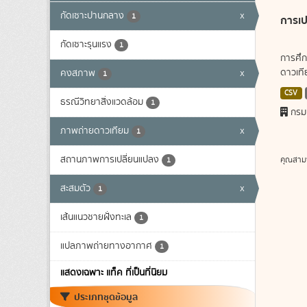
กัดเซาะปานกลาง
x
1
การเป
กัดเซาะรุนแรง
1
การศึก
ดาวเทีย
คงสภาพ
x
1
CSV
ธรณีวิทยาสิ่งแวดล้อม
1
กรม
ภาพถ่ายดาวเทียม
x
1
สถานภาพการเปลี่ยนแปลง
คุณสาม
1
สะสมตัว
x
1
เส้นแนวชายฝั่งทะเล
1
แปลภาพถ่ายทางอากาศ
1
แสดงเฉพาะ แท็ค ที่เป็นที่นิยม
ประเภทชุดข้อมูล