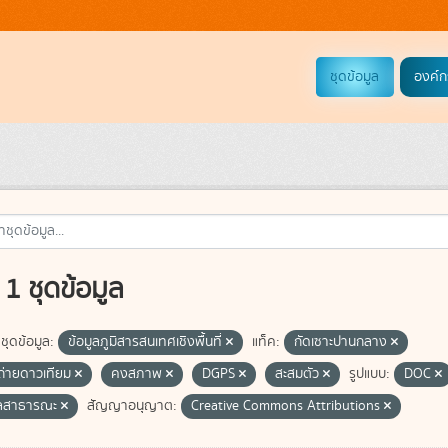
ชุดข้อมูล
องค์ก
1 ชุดข้อมูล
ชุดข้อมูล:
ข้อมูลภูมิสารสนเทศเชิงพื้นที่
แท็ค:
กัดเซาะปานกลาง
่ายดาวเทียม
คงสภาพ
DGPS
สะสมตัว
รูปแบบ:
DOC
ูลสาธารณะ
สัญญาอนุญาต:
Creative Commons Attributions