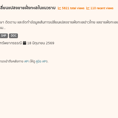
ลี่ยนแปลงชายฝั่งทะเลในแนวราบ
5821 total views
110 recent views
ษา ติดตาม และจัดทำข้อมูลเส้นการเปลี่ยนแปลงชายฝั่งทะเลอ่าวไทย แลชายฝั่งท
ม...
SHP
DOC
ทรัพยากรธรณี
18 มิถุนายน 2569
ารถเข้าถึงคลังทาง
API
(ให้ดู
คู่มือ API
).