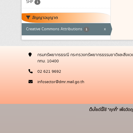
SHP
1
สัญญาอนุญาต
Creative Commons Attributions
x
1
กรมทรัพยากรธรณี กระทรวงทรัพยากรธรรมชาติและสิ่งแวด
กทม. 10400
02 621 9692
infosector@dmr.mail.go.th
เว็บไซต์นี้ใช้ "คุกกี้" เพื