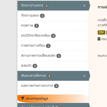
กัดเซาะปานกลาง
x
1
การเป
กัดเซาะรุนแรง
1
การศึก
ดาวเทีย
คงสภาพ
1
CSV
ธรณีวิทยาสิ่งแวดล้อม
1
กรม
ภาพถ่ายดาวเทียม
1
สถานภาพการเปลี่ยนแปลง
คุณสาม
1
สะสมตัว
1
เส้นแนวชายฝั่งทะเล
x
1
แปลภาพถ่ายทางอากาศ
1
ประเภทชุดข้อมูล