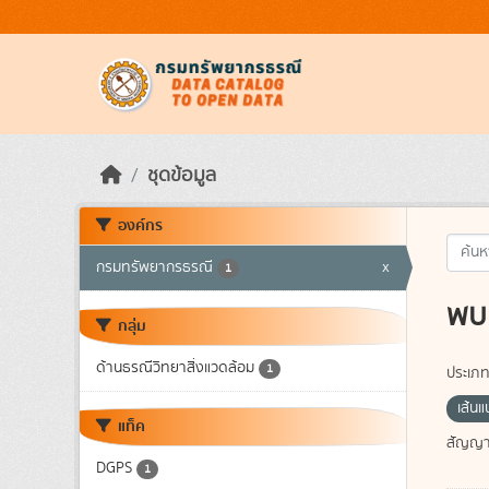
Skip to main content
ชุดข้อมูล
องค์กร
กรมทรัพยากรธรณี
x
1
พบ 
กลุ่ม
ด้านธรณีวิทยาสิ่งแวดล้อม
1
ประเภท
เส้น
แท็ค
สัญญา
DGPS
1