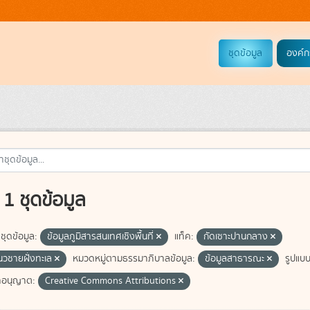
ชุดข้อมูล
องค์ก
1 ชุดข้อมูล
ชุดข้อมูล:
ข้อมูลภูมิสารสนเทศเชิงพื้นที่
แท็ค:
กัดเซาะปานกลาง
แนวชายฝั่งทะเล
หมวดหมู่ตามธรรมาภิบาลข้อมูล:
ข้อมูลสาธารณะ
รูปแบบ
อนุญาต:
Creative Commons Attributions