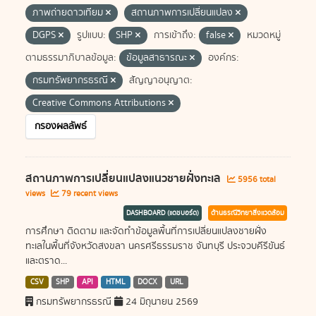
ภาพถ่ายดาวเทียม
สถานภาพการเปลี่ยนแปลง
DGPS
รูปแบบ:
SHP
การเข้าถึง:
false
หมวดหมู่
ตามธรรมาภิบาลข้อมูล:
ข้อมูลสาธารณะ
องค์กร:
กรมทรัพยากรธรณี
สัญญาอนุญาต:
Creative Commons Attributions
กรองผลลัพธ์
สถานภาพการเปลี่ยนแปลงแนวชายฝั่งทะเล
5956 total
views
79 recent views
DASHBOARD (แดชบอร์ด)
ด้านธรณีวิทยาสิ่งแวดล้อม
การศึกษา ติดตาม และจัดทำข้อมูลพื้นที่การเปลี่ยนแปลงชายฝั่ง
ทะเลในพื้นที่จังหวัดสงขลา นครศรีธรรมราช จันทบุรี ประจวบคีรีขันธ์
และตราด...
CSV
SHP
API
HTML
DOCX
URL
กรมทรัพยากรธรณี
24 มิถุนายน 2569