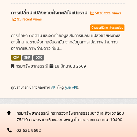
การเปลี่ยนแปลงชายฝั่งทะเลในแนวราบ
5836 total views
95 recent views
ด้านธรณีวิทยาสิ่งแวดล้อม
การศึกษา ติดตาม และจัดทำข้อมูลเส้นการเปลี่ยนแปลงชายฝั่งทะเล
อ่าวไทย แลชายฝั่งทะเลอันดามัน จากข้อมูลการแปลภาพถ่ายทาง
อากาศและภาพถ่ายดาวเทียม...
CSV
SHP
DOC
กรมทรัพยากรธรณี
18 มิถุนายน 2569
คุณสามารถเข้าถึงคลังทาง
API
(ให้ดู
คู่มือ API
).
กรมทรัพยากรธรณี กระทรวงทรัพยากรธรรมชาติและสิ่งแวดล้อม
75/10 ถ.พระรามที่6 แขวงทุ่งพญาไท เขตราชเทวี กทม. 10400
02 621 9692