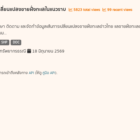
ลี่ยนแปลงชายฝั่งทะเลในแนวราบ
5823 total views
99 recent views
ษา ติดตาม และจัดทำข้อมูลเส้นการเปลี่ยนแปลงชายฝั่งทะเลอ่าวไทย แลชายฝั่งท
ม...
SHP
DOC
ทรัพยากรธรณี
18 มิถุนายน 2569
ารถเข้าถึงคลังทาง
API
(ให้ดู
คู่มือ API
).