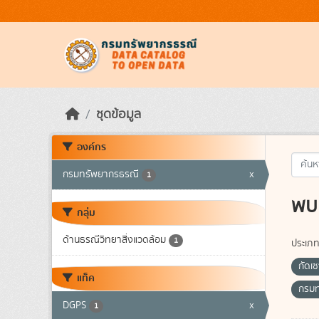
Skip to main content
ชุดข้อมูล
องค์กร
กรมทรัพยากรธรณี
x
1
พบ 
กลุ่ม
ด้านธรณีวิทยาสิ่งแวดล้อม
1
ประเภท
กัดเ
แท็ค
กรม
DGPS
x
1