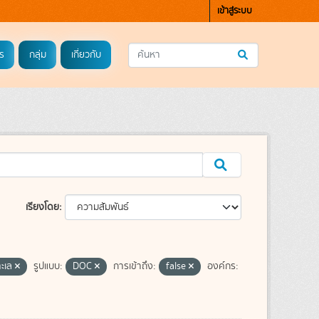
เข้าสู่ระบบ
ร
กลุ่ม
เกี่ยวกับ
เรียงโดย
ทะเล
รูปแบบ:
DOC
การเข้าถึง:
false
องค์กร: