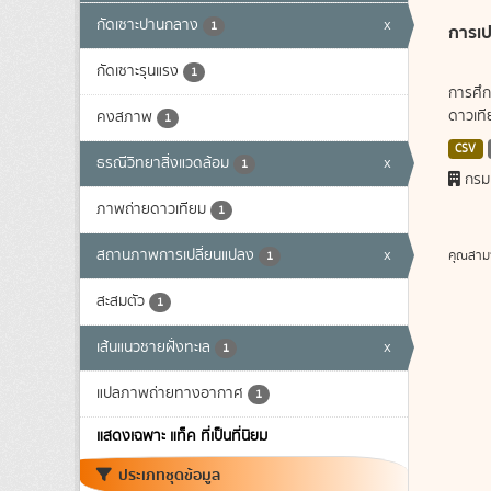
กัดเซาะปานกลาง
x
1
การเป
กัดเซาะรุนแรง
1
การศึก
ดาวเทีย
คงสภาพ
1
CSV
ธรณีวิทยาสิ่งแวดล้อม
x
1
กรม
ภาพถ่ายดาวเทียม
1
สถานภาพการเปลี่ยนแปลง
x
คุณสาม
1
สะสมตัว
1
เส้นแนวชายฝั่งทะเล
x
1
แปลภาพถ่ายทางอากาศ
1
แสดงเฉพาะ แท็ค ที่เป็นที่นิยม
ประเภทชุดข้อมูล