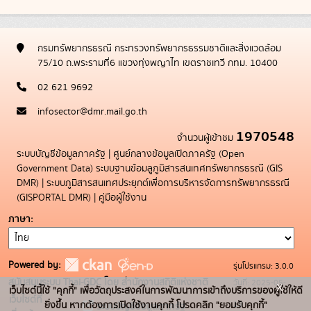
กรมทรัพยากรธรณี กระทรวงทรัพยากรธรรมชาติและสิ่งแวดล้อม
75/10 ถ.พระรามที่6 แขวงทุ่งพญาไท เขตราชเทวี กทม. 10400
02 621 9692
infosector@dmr.mail.go.th
1970548
จำนวนผู้เข้าชม
ระบบบัญชีข้อมูลภาครัฐ
|
ศูนย์กลางข้อมูลเปิดภาครัฐ (Open
Government Data)
ระบบฐานข้อมลูภูมิสารสนเทศทรัพยากรธรณี (GIS
DMR)
|
ระบบภูมิสารสนเทศประยุกต์เพื่อการบริหารจัดการทรัพยากรธรณี
(GISPORTAL DMR)
|
คู่มือผู้ใช้งาน
ภาษา
Powered by:
รุ่นโปรแกรม: 3.0.0
สนับสนุนระบบ Thai-GDC โดย สำนักงานสถิติแห่งชาติ
วันที่: 2025-05-
x
เว็บไซต์นี้ใช้ "คุกกี้" เพื่อวัตถุประสงค์ในการพัฒนาการเข้าถึงบริการของผู้ใช้ให้ดี
เว็บไซต์ที่
19
ยิ่งขึ้น หากต้องการเปิดใช้งานคุกกี้ โปรดคลิก "ยอมรับคุกกี้"
ระบบบัญชีข้อมูลภาครัฐ