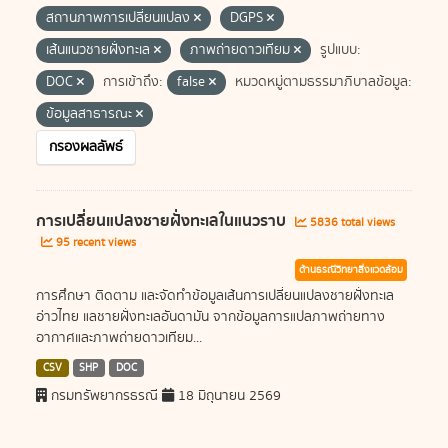
สถานภาพการเปลี่ยนแปลง
DGPS
เส้นแนวชายฝั่งทะเล
ภาพถ่ายดาวเทียม
รูปแบบ:
DOC
การเข้าถึง:
false
หมวดหมู่ตามธรรมาภิบาลข้อมูล:
ข้อมูลสาธารณะ
กรองผลลัพธ์
การเปลี่ยนแปลงชายฝั่งทะเลในแนวราบ
5836 total views
95 recent views
ด้านธรณีวิทยาสิ่งแวดล้อม
การศึกษา ติดตาม และจัดทำข้อมูลเส้นการเปลี่ยนแปลงชายฝั่งทะเล
อ่าวไทย แลชายฝั่งทะเลอันดามัน จากข้อมูลการแปลภาพถ่ายทาง
อากาศและภาพถ่ายดาวเทียม...
CSV
SHP
DOC
กรมทรัพยากรธรณี
18 มิถุนายน 2569