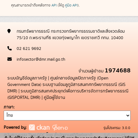
คุณสามารถเข้าถึงคลังทาง
API
(ให้ดู
คู่มือ API
).
กรมทรัพยากรธรณี กระทรวงทรัพยากรธรรมชาติและสิ่งแวดล้อม
75/10 ถ.พระรามที่6 แขวงทุ่งพญาไท เขตราชเทวี กทม. 10400
02 621 9692
infosector@dmr.mail.go.th
1974688
จำนวนผู้เข้าชม
ระบบบัญชีข้อมูลภาครัฐ
|
ศูนย์กลางข้อมูลเปิดภาครัฐ (Open
Government Data)
ระบบฐานข้อมลูภูมิสารสนเทศทรัพยากรธรณี (GIS
DMR)
|
ระบบภูมิสารสนเทศประยุกต์เพื่อการบริหารจัดการทรัพยากรธรณี
(GISPORTAL DMR)
|
คู่มือผู้ใช้งาน
ภาษา
Powered by:
รุ่นโปรแกรม: 3.0.0
สนับสนุนระบบ Thai-GDC โดย สำนักงานสถิติแห่งชาติ
วันที่: 2025-05-
x