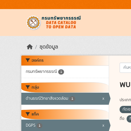
Skip to main content
ชุดข้อมูล
องค์กร
กรมทรัพยากรธรณี
1
พบ 
กลุ่ม
ด้านธรณีวิทยาสิ่งแวดล้อม
x
1
ประเภท
กัดเ
แท็ค
ถึง:
DGPS
x
1