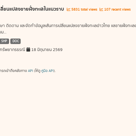
ลี่ยนแปลงชายฝั่งทะเลในแนวราบ
5831 total views
107 recent views
ษา ติดตาม และจัดทำข้อมูลเส้นการเปลี่ยนแปลงชายฝั่งทะเลอ่าวไทย แลชายฝั่งท
ม...
SHP
DOC
ทรัพยากรธรณี
18 มิถุนายน 2569
ารถเข้าถึงคลังทาง
API
(ให้ดู
คู่มือ API
).