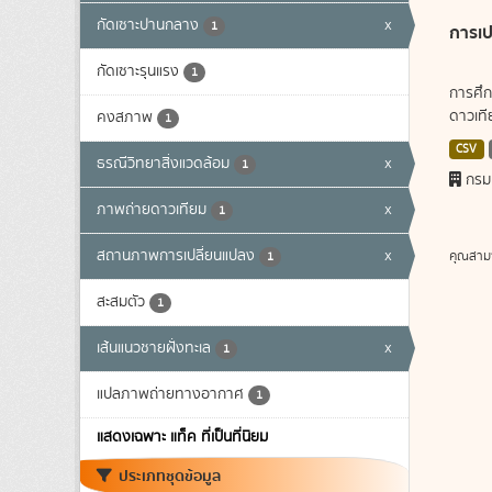
กัดเซาะปานกลาง
x
1
การเป
กัดเซาะรุนแรง
1
การศึก
ดาวเทีย
คงสภาพ
1
CSV
ธรณีวิทยาสิ่งแวดล้อม
x
1
กรม
ภาพถ่ายดาวเทียม
x
1
สถานภาพการเปลี่ยนแปลง
x
คุณสาม
1
สะสมตัว
1
เส้นแนวชายฝั่งทะเล
x
1
แปลภาพถ่ายทางอากาศ
1
แสดงเฉพาะ แท็ค ที่เป็นที่นิยม
ประเภทชุดข้อมูล