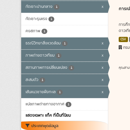
กัดเซาะปานกลาง
x
1
การเป
กัดเซาะรุนแรง
1
การศึก
ดาวเทีย
คงสภาพ
1
CSV
ธรณีวิทยาสิ่งแวดล้อม
x
1
กรม
ภาพถ่ายดาวเทียม
x
1
สถานภาพการเปลี่ยนแปลง
x
คุณสาม
1
สะสมตัว
x
1
เส้นแนวชายฝั่งทะเล
x
1
แปลภาพถ่ายทางอากาศ
1
แสดงเฉพาะ แท็ค ที่เป็นที่นิยม
ประเภทชุดข้อมูล