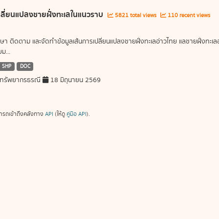
ลี่ยนแปลงชายฝั่งทะเลในแนวราบ
5821 total views
110 recent views
ษา ติดตาม และจัดทำข้อมูลเส้นการเปลี่ยนแปลงชายฝั่งทะเลอ่าวไทย แลชายฝั่งท
ม...
SHP
DOC
ทรัพยากรธรณี
18 มิถุนายน 2569
ารถเข้าถึงคลังทาง
API
(ให้ดู
คู่มือ API
).