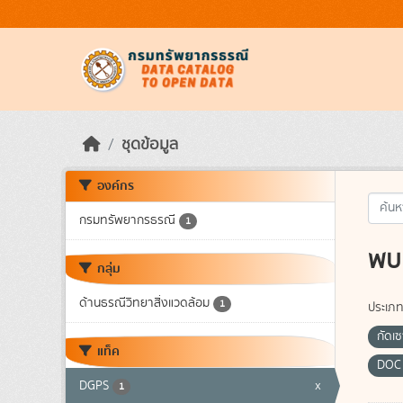
Skip to main content
ชุดข้อมูล
องค์กร
กรมทรัพยากรธรณี
1
พบ 
กลุ่ม
ด้านธรณีวิทยาสิ่งแวดล้อม
1
ประเภท
กัดเ
แท็ค
DO
DGPS
x
1