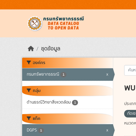
Skip to main content
ชุดข้อมูล
องค์กร
กรมทรัพยากรธรณี
x
1
พบ 
กลุ่ม
ด้านธรณีวิทยาสิ่งแวดล้อม
1
ประเภท
กัดเ
แท็ค
หมวดหม
DGPS
x
1