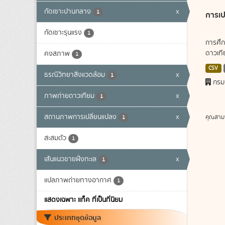
กัดเซาะปานกลาง
x
1
การเป
กัดเซาะรุนแรง
1
การศึก
ดาวเทีย
คงสภาพ
1
CSV
ธรณีวิทยาสิ่งแวดล้อม
x
1
กรม
ภาพถ่ายดาวเทียม
x
1
สถานภาพการเปลี่ยนแปลง
x
คุณสาม
1
สะสมตัว
1
เส้นแนวชายฝั่งทะเล
x
1
แปลภาพถ่ายทางอากาศ
1
แสดงเฉพาะ แท็ค ที่เป็นที่นิยม
ประเภทชุดข้อมูล