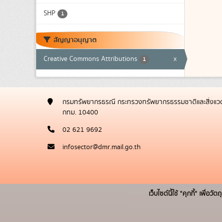
SHP
1
สัญญาอนุญาต
Creative Commons Attributions
x
1
กรมทรัพยากรธรณี กระทรวงทรัพยากรธรรมชาติและสิ่งแวด
กทม. 10400
02 621 9692
infosector@dmr.mail.go.th
เว็บไซต์นี้ใช้ "คุกกี้" เพื