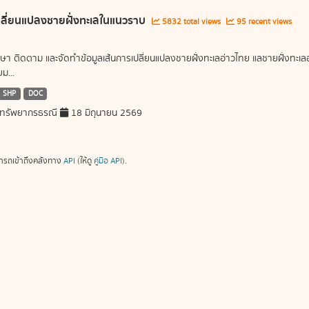
ลี่ยนแปลงชายฝั่งทะเลในแนวราบ
5832 total views
95 recent views
ษา ติดตาม และจัดทำข้อมูลเส้นการเปลี่ยนแปลงชายฝั่งทะเลอ่าวไทย แลชายฝั่งท
ม...
SHP
DOC
ทรัพยากรธรณี
18 มิถุนายน 2569
ารถเข้าถึงคลังทาง
API
(ให้ดู
คู่มือ API
).