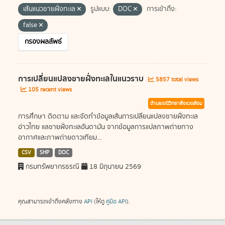
เส้นแนวชายฝั่งทะเล
รูปแบบ:
DOC
การเข้าถึง:
false
กรองผลลัพธ์
การเปลี่ยนแปลงชายฝั่งทะเลในแนวราบ
5857 total views
105 recent views
ด้านธรณีวิทยาสิ่งแวดล้อม
การศึกษา ติดตาม และจัดทำข้อมูลเส้นการเปลี่ยนแปลงชายฝั่งทะเล
อ่าวไทย แลชายฝั่งทะเลอันดามัน จากข้อมูลการแปลภาพถ่ายทาง
อากาศและภาพถ่ายดาวเทียม...
CSV
SHP
DOC
กรมทรัพยากรธรณี
18 มิถุนายน 2569
คุณสามารถเข้าถึงคลังทาง
API
(ให้ดู
คู่มือ API
).