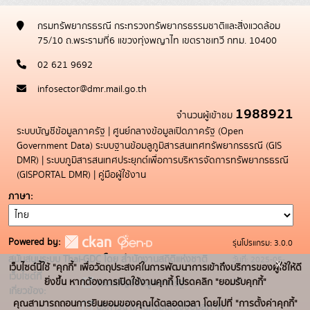
กรมทรัพยากรธรณี กระทรวงทรัพยากรธรรมชาติและสิ่งแวดล้อม
75/10 ถ.พระรามที่6 แขวงทุ่งพญาไท เขตราชเทวี กทม. 10400
02 621 9692
infosector@dmr.mail.go.th
1988921
จำนวนผู้เข้าชม
ระบบบัญชีข้อมูลภาครัฐ
|
ศูนย์กลางข้อมูลเปิดภาครัฐ (Open
Government Data)
ระบบฐานข้อมลูภูมิสารสนเทศทรัพยากรธรณี (GIS
DMR)
|
ระบบภูมิสารสนเทศประยุกต์เพื่อการบริหารจัดการทรัพยากรธรณี
(GISPORTAL DMR)
|
คู่มือผู้ใช้งาน
ภาษา
Powered by:
รุ่นโปรแกรม: 3.0.0
สนับสนุนระบบ Thai-GDC โดย สำนักงานสถิติแห่งชาติ
วันที่: 2025-05-
x
เว็บไซต์นี้ใช้ "คุกกี้" เพื่อวัตถุประสงค์ในการพัฒนาการเข้าถึงบริการของผู้ใช้ให้ดี
เว็บไซต์ที่
19
ยิ่งขึ้น หากต้องการเปิดใช้งานคุกกี้ โปรดคลิก "ยอมรับคุกกี้"
ระบบบัญชีข้อมูลภาครัฐ
เกี่ยวข้อง:
คุณสามารถถอนการยินยอมของคุณได้ตลอดเวลา โดยไปที่ "การตั้งค่าคุกกี้"
บริการนามานุกรมบัญชีข้อมูลภาค