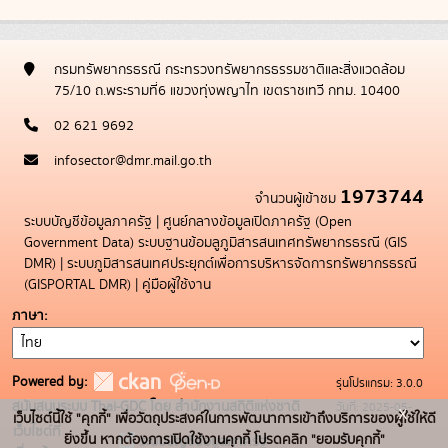
กรมทรัพยากรธรณี กระทรวงทรัพยากรธรรมชาติและสิ่งแวดล้อม
75/10 ถ.พระรามที่6 แขวงทุ่งพญาไท เขตราชเทวี กทม. 10400
02 621 9692
infosector@dmr.mail.go.th
1973744
จำนวนผู้เข้าชม
ระบบบัญชีข้อมูลภาครัฐ
|
ศูนย์กลางข้อมูลเปิดภาครัฐ (Open
Government Data)
ระบบฐานข้อมลูภูมิสารสนเทศทรัพยากรธรณี (GIS
DMR)
|
ระบบภูมิสารสนเทศประยุกต์เพื่อการบริหารจัดการทรัพยากรธรณี
(GISPORTAL DMR)
|
คู่มือผู้ใช้งาน
ภาษา
Powered by:
รุ่นโปรแกรม: 3.0.0
สนับสนุนระบบ Thai-GDC โดย สำนักงานสถิติแห่งชาติ
วันที่: 2025-05-
x
เว็บไซต์นี้ใช้ "คุกกี้" เพื่อวัตถุประสงค์ในการพัฒนาการเข้าถึงบริการของผู้ใช้ให้ดี
เว็บไซต์ที่
19
ยิ่งขึ้น หากต้องการเปิดใช้งานคุกกี้ โปรดคลิก "ยอมรับคุกกี้"
ระบบบัญชีข้อมูลภาครัฐ