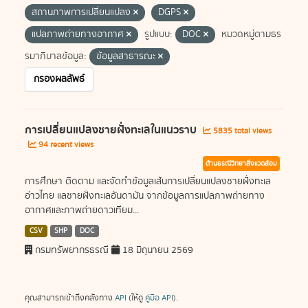
สถานภาพการเปลี่ยนแปลง
DGPS
แปลภาพถ่ายทางอากาศ
รูปแบบ:
DOC
หมวดหมู่ตามธร
รมาภิบาลข้อมูล:
ข้อมูลสาธารณะ
กรองผลลัพธ์
การเปลี่ยนแปลงชายฝั่งทะเลในแนวราบ
5835 total views
94 recent views
ด้านธรณีวิทยาสิ่งแวดล้อม
การศึกษา ติดตาม และจัดทำข้อมูลเส้นการเปลี่ยนแปลงชายฝั่งทะเล
อ่าวไทย แลชายฝั่งทะเลอันดามัน จากข้อมูลการแปลภาพถ่ายทาง
อากาศและภาพถ่ายดาวเทียม...
CSV
SHP
DOC
กรมทรัพยากรธรณี
18 มิถุนายน 2569
คุณสามารถเข้าถึงคลังทาง
API
(ให้ดู
คู่มือ API
).