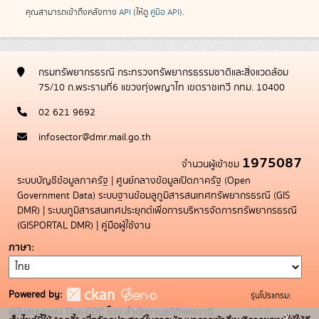
คุณสามารถเข้าถึงคลังทาง
API
(ให้ดู
คู่มือ API
).
กรมทรัพยากรธรณี กระทรวงทรัพยากรธรรมชาติและสิ่งแวดล้อม
75/10 ถ.พระรามที่6 แขวงทุ่งพญาไท เขตราชเทวี กทม. 10400
02 621 9692
infosector@dmr.mail.go.th
1975087
จำนวนผู้เข้าชม
ระบบบัญชีข้อมูลภาครัฐ
|
ศูนย์กลางข้อมูลเปิดภาครัฐ (Open
Government Data)
ระบบฐานข้อมลูภูมิสารสนเทศทรัพยากรธรณี (GIS
DMR)
|
ระบบภูมิสารสนเทศประยุกต์เพื่อการบริหารจัดการทรัพยากรธรณี
(GISPORTAL DMR)
|
คู่มือผู้ใช้งาน
ภาษา
Powered by:
รุ่นโปรแกรม:
3.0.0
สนับสนุนระบบ Thai-GDC โดย สำนักงานสถิติแห่งชาติ
x