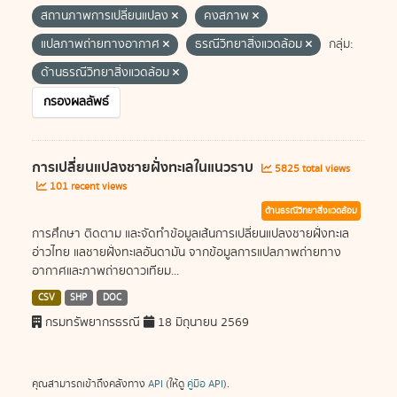
สถานภาพการเปลี่ยนแปลง
คงสภาพ
แปลภาพถ่ายทางอากาศ
ธรณีวิทยาสิ่งแวดล้อม
กลุ่ม:
ด้านธรณีวิทยาสิ่งแวดล้อม
กรองผลลัพธ์
การเปลี่ยนแปลงชายฝั่งทะเลในแนวราบ
5825 total views
101 recent views
ด้านธรณีวิทยาสิ่งแวดล้อม
การศึกษา ติดตาม และจัดทำข้อมูลเส้นการเปลี่ยนแปลงชายฝั่งทะเล
อ่าวไทย แลชายฝั่งทะเลอันดามัน จากข้อมูลการแปลภาพถ่ายทาง
อากาศและภาพถ่ายดาวเทียม...
CSV
SHP
DOC
กรมทรัพยากรธรณี
18 มิถุนายน 2569
คุณสามารถเข้าถึงคลังทาง
API
(ให้ดู
คู่มือ API
).