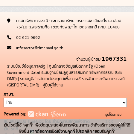
กรมทรัพยากรธรณี กระทรวงทรัพยากรธรรมชาติและสิ่งแวดล้อม
75/10 ถ.พระรามที่6 แขวงทุ่งพญาไท เขตราชเทวี กทม. 10400
02 621 9692
infosector@dmr.mail.go.th
1967331
จำนวนผู้เข้าชม
ระบบบัญชีข้อมูลภาครัฐ
|
ศูนย์กลางข้อมูลเปิดภาครัฐ (Open
Government Data)
ระบบฐานข้อมลูภูมิสารสนเทศทรัพยากรธรณี (GIS
DMR)
|
ระบบภูมิสารสนเทศประยุกต์เพื่อการบริหารจัดการทรัพยากรธรณี
(GISPORTAL DMR)
|
คู่มือผู้ใช้งาน
ภาษา
Powered by:
รุ่นโปรแกรม:
3.0.0
สนับสนุนระบบ Thai-GDC โดย สำนักงานสถิติแห่งชาติ
x
เว็บไซต์นี้ใช้ "คุกกี้" เพื่อวัตถุประสงค์ในการพัฒนาการเข้าถึงบริการของผู้ใช้ให้ดี
วันที่: 2025-
เว็บไซต์ที่
ยิ่งขึ้น หากต้องการเปิดใช้งานคุกกี้ โปรดคลิก "ยอมรับคุกกี้"
ระบบบัญชีข้อมูลภาครัฐ