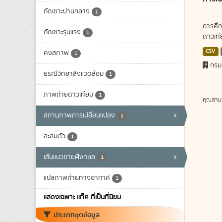
กัดเซาะปานกลาง
1
การศึก
กัดเซาะรุนแรง
1
ดาวเทีย
CSV
คงสภาพ
1
กรม
ธรณีวิทยาสิ่งแวดล้อม
1
ภาพถ่ายดาวเทียม
1
คุณสาม
สถานภาพการเปลี่ยนแปลง
x
1
สะสมตัว
1
เส้นแนวชายฝั่งทะเล
x
1
แปลภาพถ่ายทางอากาศ
1
แสดงเฉพาะ แท็ค ที่เป็นที่นิยม
ประเภทชุดข้อมูล