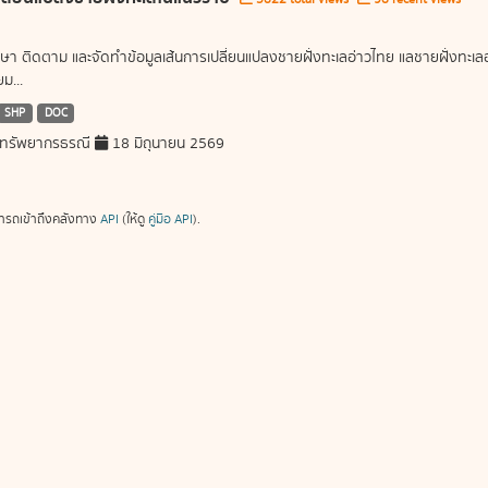
ษา ติดตาม และจัดทำข้อมูลเส้นการเปลี่ยนแปลงชายฝั่งทะเลอ่าวไทย แลชายฝั่งท
ม...
SHP
DOC
ทรัพยากรธรณี
18 มิถุนายน 2569
ารถเข้าถึงคลังทาง
API
(ให้ดู
คู่มือ API
).