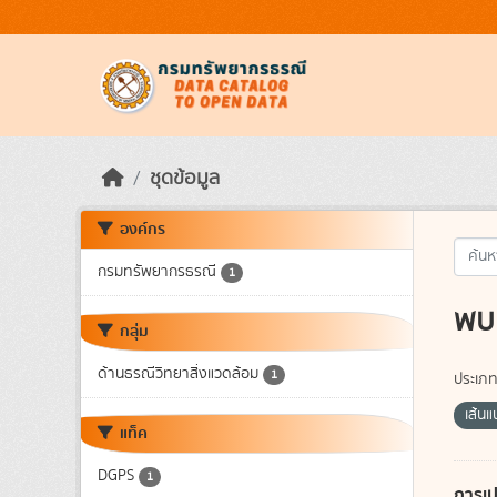
Skip to main content
ชุดข้อมูล
องค์กร
กรมทรัพยากรธรณี
1
พบ 
กลุ่ม
ด้านธรณีวิทยาสิ่งแวดล้อม
1
ประเภท
เส้น
แท็ค
DGPS
1
การเป