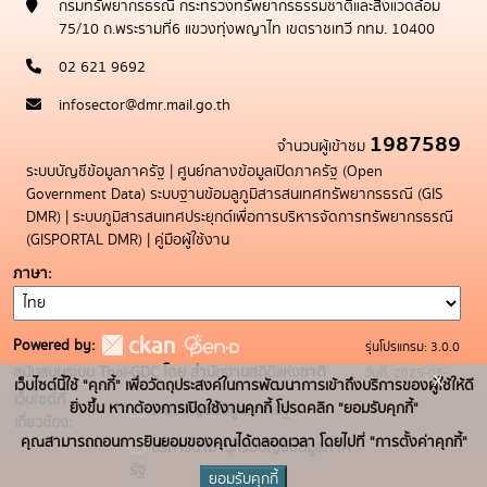
กรมทรัพยากรธรณี กระทรวงทรัพยากรธรรมชาติและสิ่งแวดล้อม
75/10 ถ.พระรามที่6 แขวงทุ่งพญาไท เขตราชเทวี กทม. 10400
02 621 9692
infosector@dmr.mail.go.th
1987589
จำนวนผู้เข้าชม
ระบบบัญชีข้อมูลภาครัฐ
|
ศูนย์กลางข้อมูลเปิดภาครัฐ (Open
Government Data)
ระบบฐานข้อมลูภูมิสารสนเทศทรัพยากรธรณี (GIS
DMR)
|
ระบบภูมิสารสนเทศประยุกต์เพื่อการบริหารจัดการทรัพยากรธรณี
(GISPORTAL DMR)
|
คู่มือผู้ใช้งาน
ภาษา
Powered by:
รุ่นโปรแกรม: 3.0.0
สนับสนุนระบบ Thai-GDC โดย สำนักงานสถิติแห่งชาติ
วันที่: 2025-05-
x
เว็บไซต์นี้ใช้ "คุกกี้" เพื่อวัตถุประสงค์ในการพัฒนาการเข้าถึงบริการของผู้ใช้ให้ดี
เว็บไซต์ที่
19
ยิ่งขึ้น หากต้องการเปิดใช้งานคุกกี้ โปรดคลิก "ยอมรับคุกกี้"
ระบบบัญชีข้อมูลภาครัฐ
เกี่ยวข้อง:
คุณสามารถถอนการยินยอมของคุณได้ตลอดเวลา โดยไปที่ "การตั้งค่าคุกกี้"
บริการนามานุกรมบัญชีข้อมูลภาค
รัฐ
ยอมรับคุกกี้