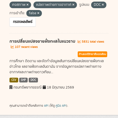
คงสภาพ
แปลภาพถ่ายทางอากาศ
รูปแบบ:
DOC
การเข้าถึง:
false
กรองผลลัพธ์
การเปลี่ยนแปลงชายฝั่งทะเลในแนวราบ
5831 total views
107 recent views
ด้านธรณีวิทยาสิ่งแวดล้อม
การศึกษา ติดตาม และจัดทำข้อมูลเส้นการเปลี่ยนแปลงชายฝั่งทะเล
อ่าวไทย แลชายฝั่งทะเลอันดามัน จากข้อมูลการแปลภาพถ่ายทาง
อากาศและภาพถ่ายดาวเทียม...
CSV
SHP
DOC
กรมทรัพยากรธรณี
18 มิถุนายน 2569
คุณสามารถเข้าถึงคลังทาง
API
(ให้ดู
คู่มือ API
).