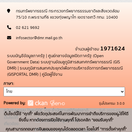
กรมทรัพยากรธรณี กระทรวงทรัพยากรธรรมชาติและสิ่งแวดล้อม
75/10 ถ.พระรามที่6 แขวงทุ่งพญาไท เขตราชเทวี กทม. 10400
02 621 9692
infosector@dmr.mail.go.th
1971624
จำนวนผู้เข้าชม
ระบบบัญชีข้อมูลภาครัฐ
|
ศูนย์กลางข้อมูลเปิดภาครัฐ (Open
Government Data)
ระบบฐานข้อมลูภูมิสารสนเทศทรัพยากรธรณี (GIS
DMR)
|
ระบบภูมิสารสนเทศประยุกต์เพื่อการบริหารจัดการทรัพยากรธรณี
(GISPORTAL DMR)
|
คู่มือผู้ใช้งาน
ภาษา
Powered by:
รุ่นโปรแกรม: 3.0.0
สนับสนุนระบบ Thai-GDC โดย สำนักงานสถิติแห่งชาติ
วันที่: 2025-05-
x
เว็บไซต์นี้ใช้ "คุกกี้" เพื่อวัตถุประสงค์ในการพัฒนาการเข้าถึงบริการของผู้ใช้ให้ดี
เว็บไซต์ที่
19
ยิ่งขึ้น หากต้องการเปิดใช้งานคุกกี้ โปรดคลิก "ยอมรับคุกกี้"
ระบบบัญชีข้อมูลภาครัฐ
เกี่ยวข้อง:
คุณสามารถถอนการยินยอมของคุณได้ตลอดเวลา โดยไปที่ "การตั้งค่าคุกกี้"
บริการนามานุกรมบัญชีข้อมูลภาค