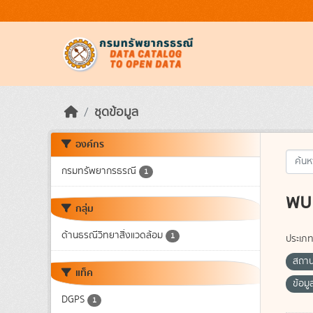
Skip to main content
ชุดข้อมูล
องค์กร
กรมทรัพยากรธรณี
1
พบ 
กลุ่ม
ด้านธรณีวิทยาสิ่งแวดล้อม
1
ประเภท
สถาน
แท็ค
ข้อม
DGPS
1