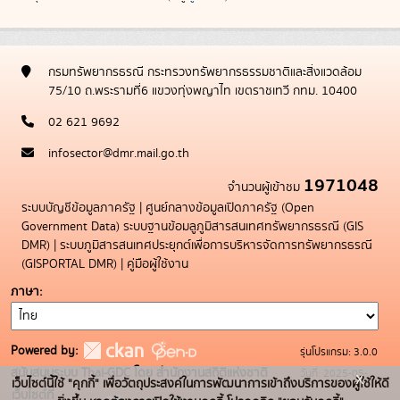
กรมทรัพยากรธรณี กระทรวงทรัพยากรธรรมชาติและสิ่งแวดล้อม
75/10 ถ.พระรามที่6 แขวงทุ่งพญาไท เขตราชเทวี กทม. 10400
02 621 9692
infosector@dmr.mail.go.th
1971048
จำนวนผู้เข้าชม
ระบบบัญชีข้อมูลภาครัฐ
|
ศูนย์กลางข้อมูลเปิดภาครัฐ (Open
Government Data)
ระบบฐานข้อมลูภูมิสารสนเทศทรัพยากรธรณี (GIS
DMR)
|
ระบบภูมิสารสนเทศประยุกต์เพื่อการบริหารจัดการทรัพยากรธรณี
(GISPORTAL DMR)
|
คู่มือผู้ใช้งาน
ภาษา
Powered by:
รุ่นโปรแกรม: 3.0.0
สนับสนุนระบบ Thai-GDC โดย สำนักงานสถิติแห่งชาติ
วันที่: 2025-05-
x
เว็บไซต์นี้ใช้ "คุกกี้" เพื่อวัตถุประสงค์ในการพัฒนาการเข้าถึงบริการของผู้ใช้ให้ดี
เว็บไซต์ที่