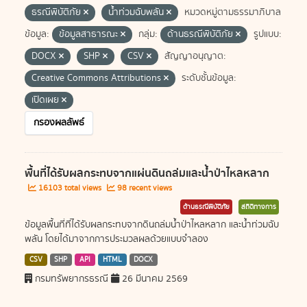
ธรณีพิบัติภัย
น้ำท่วมฉับพลัน
หมวดหมู่ตามธรรมาภิบาล
ข้อมูล:
ข้อมูลสาธารณะ
กลุ่ม:
ด้านธรณีพิบัติภัย
รูปแบบ:
DOCX
SHP
CSV
สัญญาอนุญาต:
Creative Commons Attributions
ระดับชั้นข้อมูล:
เปิดเผย
กรองผลลัพธ์
พื้นที่ได้รับผลกระทบจากแผ่นดินถล่มและน้ำป่าไหลหลาก
16103 total views
98 recent views
ด้านธรณีพิบัติภัย
สถิติทางการ
ข้อมูลพื้นที่ที่ได้รับผลกระทบจากดินถล่มน้ำป่าไหลหลาก และน้ำท่วมฉับ
พลัน โดยได้มาจากการประมวลผลด้วยแบบจำลอง
CSV
SHP
API
HTML
DOCX
กรมทรัพยากรธรณี
26 มีนาคม 2569