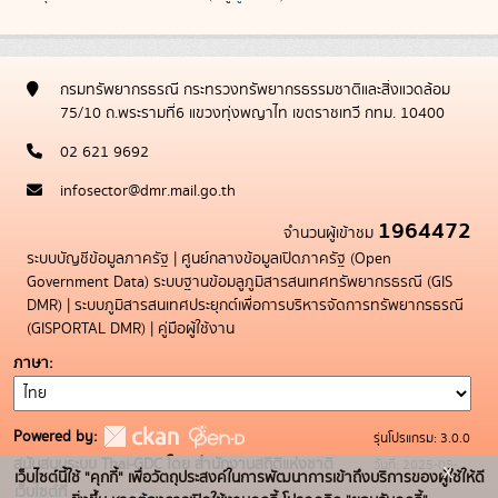
กรมทรัพยากรธรณี กระทรวงทรัพยากรธรรมชาติและสิ่งแวดล้อม
75/10 ถ.พระรามที่6 แขวงทุ่งพญาไท เขตราชเทวี กทม. 10400
02 621 9692
infosector@dmr.mail.go.th
1964472
จำนวนผู้เข้าชม
ระบบบัญชีข้อมูลภาครัฐ
|
ศูนย์กลางข้อมูลเปิดภาครัฐ (Open
Government Data)
ระบบฐานข้อมลูภูมิสารสนเทศทรัพยากรธรณี (GIS
DMR)
|
ระบบภูมิสารสนเทศประยุกต์เพื่อการบริหารจัดการทรัพยากรธรณี
(GISPORTAL DMR)
|
คู่มือผู้ใช้งาน
ภาษา
Powered by:
รุ่นโปรแกรม: 3.0.0
สนับสนุนระบบ Thai-GDC โดย สำนักงานสถิติแห่งชาติ
วันที่: 2025-05-
x
เว็บไซต์นี้ใช้ "คุกกี้" เพื่อวัตถุประสงค์ในการพัฒนาการเข้าถึงบริการของผู้ใช้ให้ดี
เว็บไซต์ที่