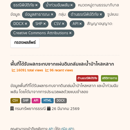
ธรณีพิบัติภัย
น้ำท่วมฉับพลัน
หมวดหมู่ตามธรรมาภิบาล
ข้อมูล:
ข้อมูลสาธารณะ
กลุ่ม:
ด้านธรณีพิบัติภัย
รูปแบบ:
DOCX
SHP
CSV
API
สัญญาอนุญาต:
Creative Commons Attributions
กรองผลลัพธ์
พื้นที่ได้รับผลกระทบจากแผ่นดินถล่มและน้ำป่าไหลหลาก
16091 total views
96 recent views
ด้านธรณีพิบัติภัย
สถิติทางการ
ข้อมูลพื้นที่ที่ได้รับผลกระทบจากดินถล่มน้ำป่าไหลหลาก และน้ำท่วมฉับ
พลัน โดยได้มาจากการประมวลผลด้วยแบบจำลอง
CSV
SHP
API
HTML
DOCX
กรมทรัพยากรธรณี
26 มีนาคม 2569
คุณสามารถเข้าถึงคลังทาง
API
(ให้ดู
คู่มือ API
).