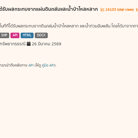
ี่ได้รับผลกระทบจากแผ่นดินถล่มและน้ำป่าไหลหลาก
16103 total views
พื้นที่ที่ได้รับผลกระทบจากดินถล่มน้ำป่าไหลหลาก และน้ำท่วมฉับพลัน โดยได้มาจ
SHP
API
HTML
DOCX
ทรัพยากรธรณี
26 มีนาคม 2569
ารถเข้าถึงคลังทาง
API
(ให้ดู
คู่มือ API
).