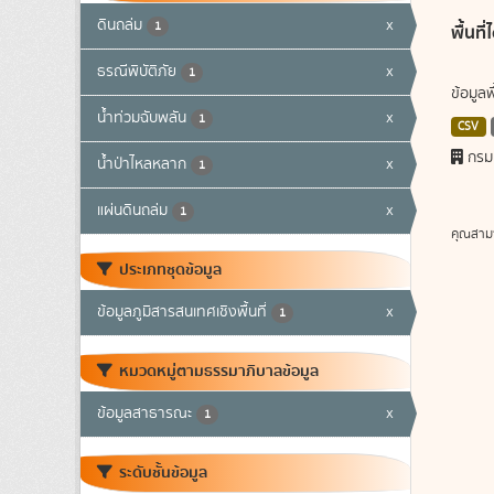
ดินถล่ม
x
1
พื้นท
ธรณีพิบัติภัย
x
1
ข้อมูล
น้ำท่วมฉับพลัน
x
1
CSV
กรม
น้ำป่าไหลหลาก
x
1
แผ่นดินถล่ม
x
1
คุณสาม
ประเภทชุดข้อมูล
ข้อมูลภูมิสารสนเทศเชิงพื้นที่
x
1
หมวดหมู่ตามธรรมาภิบาลข้อมูล
ข้อมูลสาธารณะ
x
1
ระดับชั้นข้อมูล