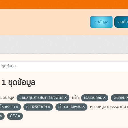
ชุดข้อมูล
องค์ก
1 ชุดข้อมูล
ชุดข้อมูล:
ข้อมูลภูมิสารสนเทศเชิงพื้นที่
แท็ค:
แผ่นดินถล่ม
ดินถล่ม
่าไหลหลาก
ธรณีพิบัติภัย
น้ำท่วมฉับพลัน
หมวดหมู่ตามธรรมาภิบาล
CSV