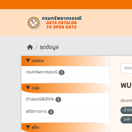
Skip to main content
ชุดข้อมูล
องค์กร
กรมทรัพยากรธรณี
1
พบ 
กลุ่ม
ด้านธรณีพิบัติภัย
1
ประเภท
น้ำป
สถิติทางการ
1
SHP
แท็ค