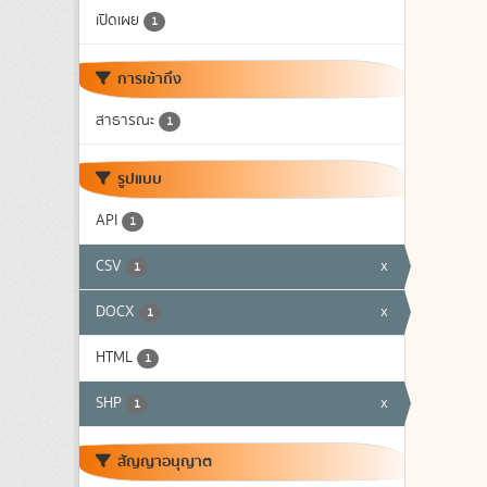
เปิดเผย
1
การเข้าถึง
สาธารณะ
1
รูปแบบ
API
1
CSV
x
1
DOCX
x
1
HTML
1
SHP
x
1
สัญญาอนุญาต