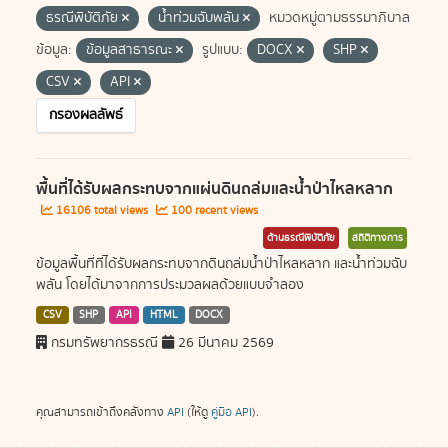
ธรณีพิบัติภัย
น้ำท่วมฉับพลัน
หมวดหมู่ตามธรรมาภิบาล
ข้อมูล:
ข้อมูลสาธารณะ
รูปแบบ:
DOCX
SHP
CSV
API
กรองผลลัพธ์
พื้นที่ได้รับผลกระทบจากแผ่นดินถล่มและน้ำป่าไหลหลาก
16106 total views
100 recent views
ด้านธรณีพิบัติภัย
สถิติทางการ
ข้อมูลพื้นที่ที่ได้รับผลกระทบจากดินถล่มน้ำป่าไหลหลาก และน้ำท่วมฉับ
พลัน โดยได้มาจากการประมวลผลด้วยแบบจำลอง
CSV
SHP
API
HTML
DOCX
กรมทรัพยากรธรณี
26 มีนาคม 2569
คุณสามารถเข้าถึงคลังทาง
API
(ให้ดู
คู่มือ API
).