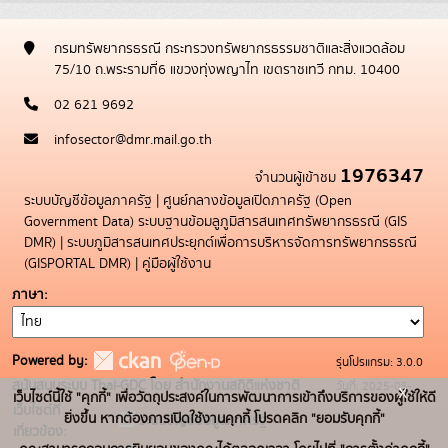
กรมทรัพยากรธรณี กระทรวงทรัพยากรธรรมชาติและสิ่งแวดล้อม
75/10 ถ.พระรามที่6 แขวงทุ่งพญาไท เขตราชเทวี กทม. 10400
02 621 9692
infosector@dmr.mail.go.th
1976347
จำนวนผู้เข้าชม
ระบบบัญชีข้อมูลภาครัฐ
|
ศูนย์กลางข้อมูลเปิดภาครัฐ (Open
Government Data)
ระบบฐานข้อมลูภูมิสารสนเทศทรัพยากรธรณี (GIS
DMR)
|
ระบบภูมิสารสนเทศประยุกต์เพื่อการบริหารจัดการทรัพยากรธรณี
(GISPORTAL DMR)
|
คู่มือผู้ใช้งาน
ภาษา
Powered by:
รุ่นโปรแกรม: 3.0.0
สนับสนุนระบบ Thai-GDC โดย สำนักงานสถิติแห่งชาติ
วันที่: 2025-05-
x
เว็บไซต์นี้ใช้ "คุกกี้" เพื่อวัตถุประสงค์ในการพัฒนาการเข้าถึงบริการของผู้ใช้ให้ดี
เว็บไซต์ที่
19
ยิ่งขึ้น หากต้องการเปิดใช้งานคุกกี้ โปรดคลิก "ยอมรับคุกกี้"
ระบบบัญชีข้อมูลภาครัฐ
เกี่ยวข้อง: