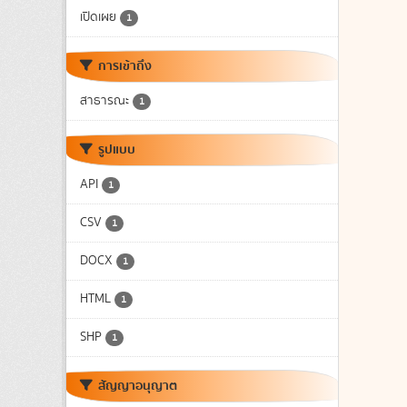
เปิดเผย
1
การเข้าถึง
สาธารณะ
1
รูปแบบ
API
1
CSV
1
DOCX
1
HTML
1
SHP
1
สัญญาอนุญาต