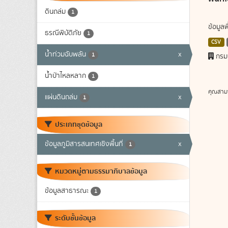
ดินถล่ม
1
ข้อมูล
ธรณีพิบัติภัย
1
CSV
น้ำท่วมฉับพลัน
x
1
กรม
น้ำป่าไหลหลาก
1
คุณสาม
แผ่นดินถล่ม
x
1
ประเภทชุดข้อมูล
ข้อมูลภูมิสารสนเทศเชิงพื้นที่
x
1
หมวดหมู่ตามธรรมาภิบาลข้อมูล
ข้อมูลสาธารณะ
1
ระดับชั้นข้อมูล