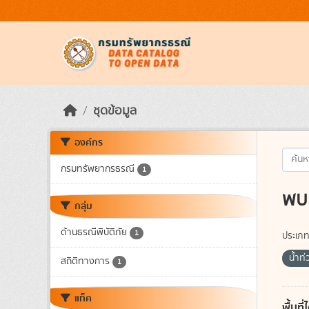
Skip to main content
ชุดข้อมูล
องค์กร
กรมทรัพยากรธรณี
1
พบ 
กลุ่ม
ด้านธรณีพิบัติภัย
1
ประเภท
น้ำท
สถิติทางการ
1
แท็ค
พื้นท