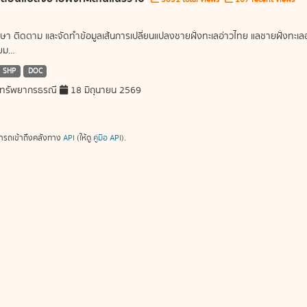
ษา ติดตาม และจัดทำข้อมูลเส้นการเปลี่ยนแปลงชายฝั่งทะเลอ่าวไทย แลชายฝั่งท
ม...
SHP
DOC
ทรัพยากรธรณี
18 มิถุนายน 2569
ารถเข้าถึงคลังทาง
API
(ให้ดู
คู่มือ API
).