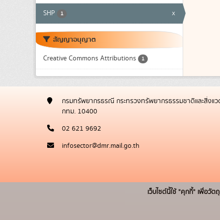
SHP
x
1
สัญญาอนุญาต
Creative Commons Attributions
1
กรมทรัพยากรธรณี กระทรวงทรัพยากรธรรมชาติและสิ่งแวด
กทม. 10400
02 621 9692
infosector@dmr.mail.go.th
เว็บไซต์นี้ใช้ "คุกกี้" เพื