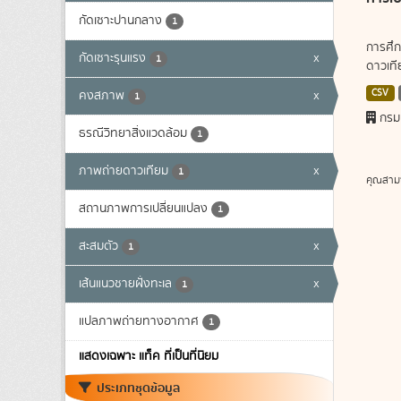
กัดเซาะปานกลาง
1
การศึก
กัดเซาะรุนแรง
x
1
ดาวเทีย
CSV
คงสภาพ
x
1
กรม
ธรณีวิทยาสิ่งแวดล้อม
1
ภาพถ่ายดาวเทียม
x
1
คุณสาม
สถานภาพการเปลี่ยนแปลง
1
สะสมตัว
x
1
เส้นแนวชายฝั่งทะเล
x
1
แปลภาพถ่ายทางอากาศ
1
แสดงเฉพาะ แท็ค ที่เป็นที่นิยม
ประเภทชุดข้อมูล