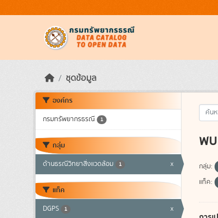
Skip to main content
ชุดข้อมูล
องค์กร
กรมทรัพยากรธรณี
1
พบ 
กลุ่ม
ด้านธรณีวิทยาสิ่งแวดล้อม
x
1
กลุ่ม:
แท็ค:
แท็ค
DGPS
x
1
การเป