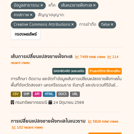
ข้อมูลสาธารณะ
แท็ค:
เส้นแนวชายฝั่งทะเล
คงสภาพ
สัญญาอนุญาต:
Creative Commons Attributions
การเข้าถึง:
false
กรองผลลัพธ์
เส้นการเปลี่ยนแปลงชายฝั่งทะเล
7499 total views
114
recent views
DASHBOARD (แดชบอร์ด)
ด้านธรณีวิทยาสิ่งแวดล้อม
การศึกษา ติดตาม และจัดทำข้อมูลเส้นการเปลี่ยนแปลงชายฝั่งทะเลใน
พื้นที่จังหวัดสงขลา นครศรีธรรมราช จันทบุรี และประจวบคีรีขันธ์...
CSV
SHP
API
HTML
DOCX
URL
กรมทรัพยากรธรณี
24 มิถุนายน 2569
การเปลี่ยนแปลงชายฝั่งทะเลในแนวราบ
5826 total views
102 recent views