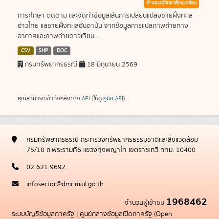
ด้านธรณีวิทยาสิ่งแวดล้อม
การศึกษา ติดตาม และจัดทำข้อมูลเส้นการเปลี่ยนแปลงชายฝั่งทะเล
อ่าวไทย แลชายฝั่งทะเลอันดามัน จากข้อมูลการแปลภาพถ่ายทาง
อากาศและภาพถ่ายดาวเทียม...
CSV
SHP
DOC
กรมทรัพยากรธรณี
18 มิถุนายน 2569
คุณสามารถเข้าถึงคลังทาง
API
(ให้ดู
คู่มือ API
).
กรมทรัพยากรธรณี กระทรวงทรัพยากรธรรมชาติและสิ่งแวดล้อม
75/10 ถ.พระรามที่6 แขวงทุ่งพญาไท เขตราชเทวี กทม. 10400
02 621 9692
infosector@dmr.mail.go.th
1968462
จำนวนผู้เข้าชม
ระบบบัญชีข้อมูลภาครัฐ
|
ศูนย์กลางข้อมูลเปิดภาครัฐ (Open