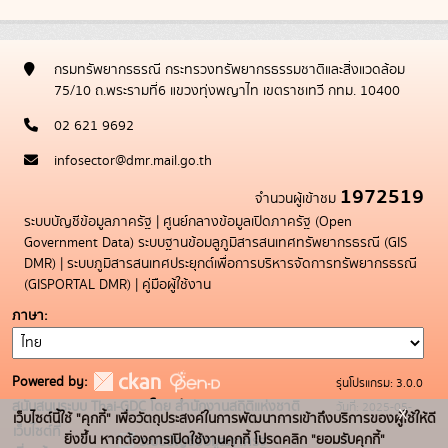
กรมทรัพยากรธรณี กระทรวงทรัพยากรธรรมชาติและสิ่งแวดล้อม
75/10 ถ.พระรามที่6 แขวงทุ่งพญาไท เขตราชเทวี กทม. 10400
02 621 9692
infosector@dmr.mail.go.th
1972519
จำนวนผู้เข้าชม
ระบบบัญชีข้อมูลภาครัฐ
|
ศูนย์กลางข้อมูลเปิดภาครัฐ (Open
Government Data)
ระบบฐานข้อมลูภูมิสารสนเทศทรัพยากรธรณี (GIS
DMR)
|
ระบบภูมิสารสนเทศประยุกต์เพื่อการบริหารจัดการทรัพยากรธรณี
(GISPORTAL DMR)
|
คู่มือผู้ใช้งาน
ภาษา
Powered by:
รุ่นโปรแกรม: 3.0.0
สนับสนุนระบบ Thai-GDC โดย สำนักงานสถิติแห่งชาติ
วันที่: 2025-05-
x
เว็บไซต์นี้ใช้ "คุกกี้" เพื่อวัตถุประสงค์ในการพัฒนาการเข้าถึงบริการของผู้ใช้ให้ดี
เว็บไซต์ที่
19
ยิ่งขึ้น หากต้องการเปิดใช้งานคุกกี้ โปรดคลิก "ยอมรับคุกกี้"
ระบบบัญชีข้อมูลภาครัฐ