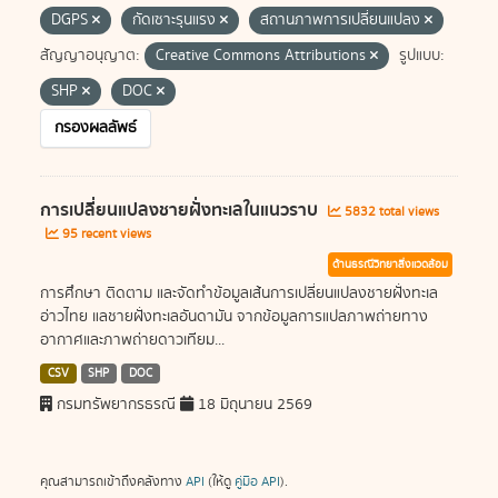
DGPS
กัดเซาะรุนแรง
สถานภาพการเปลี่ยนแปลง
สัญญาอนุญาต:
Creative Commons Attributions
รูปแบบ:
SHP
DOC
กรองผลลัพธ์
การเปลี่ยนแปลงชายฝั่งทะเลในแนวราบ
5832 total views
95 recent views
ด้านธรณีวิทยาสิ่งแวดล้อม
การศึกษา ติดตาม และจัดทำข้อมูลเส้นการเปลี่ยนแปลงชายฝั่งทะเล
อ่าวไทย แลชายฝั่งทะเลอันดามัน จากข้อมูลการแปลภาพถ่ายทาง
อากาศและภาพถ่ายดาวเทียม...
CSV
SHP
DOC
กรมทรัพยากรธรณี
18 มิถุนายน 2569
คุณสามารถเข้าถึงคลังทาง
API
(ให้ดู
คู่มือ API
).