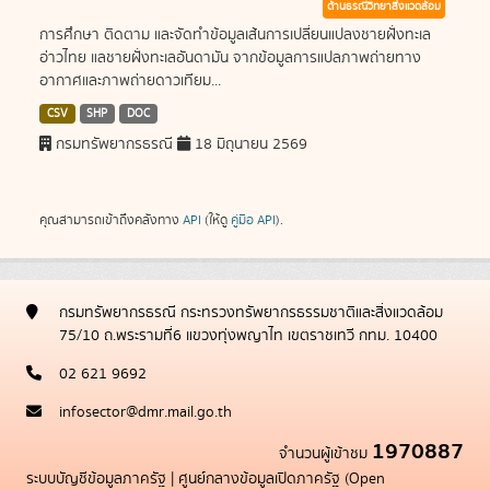
ด้านธรณีวิทยาสิ่งแวดล้อม
การศึกษา ติดตาม และจัดทำข้อมูลเส้นการเปลี่ยนแปลงชายฝั่งทะเล
อ่าวไทย แลชายฝั่งทะเลอันดามัน จากข้อมูลการแปลภาพถ่ายทาง
อากาศและภาพถ่ายดาวเทียม...
CSV
SHP
DOC
กรมทรัพยากรธรณี
18 มิถุนายน 2569
คุณสามารถเข้าถึงคลังทาง
API
(ให้ดู
คู่มือ API
).
กรมทรัพยากรธรณี กระทรวงทรัพยากรธรรมชาติและสิ่งแวดล้อม
75/10 ถ.พระรามที่6 แขวงทุ่งพญาไท เขตราชเทวี กทม. 10400
02 621 9692
infosector@dmr.mail.go.th
1970887
จำนวนผู้เข้าชม
ระบบบัญชีข้อมูลภาครัฐ
|
ศูนย์กลางข้อมูลเปิดภาครัฐ (Open