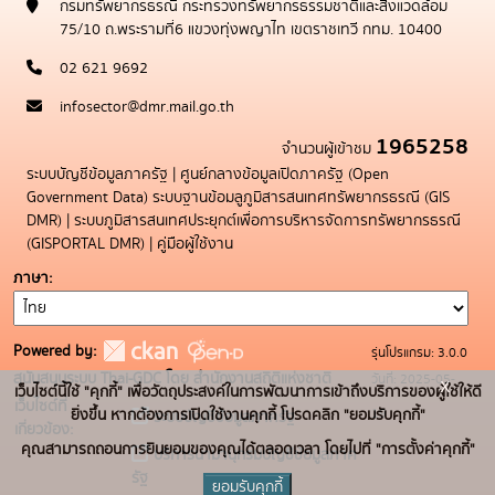
กรมทรัพยากรธรณี กระทรวงทรัพยากรธรรมชาติและสิ่งแวดล้อม
75/10 ถ.พระรามที่6 แขวงทุ่งพญาไท เขตราชเทวี กทม. 10400
02 621 9692
infosector@dmr.mail.go.th
1965258
จำนวนผู้เข้าชม
ระบบบัญชีข้อมูลภาครัฐ
|
ศูนย์กลางข้อมูลเปิดภาครัฐ (Open
Government Data)
ระบบฐานข้อมลูภูมิสารสนเทศทรัพยากรธรณี (GIS
DMR)
|
ระบบภูมิสารสนเทศประยุกต์เพื่อการบริหารจัดการทรัพยากรธรณี
(GISPORTAL DMR)
|
คู่มือผู้ใช้งาน
ภาษา
Powered by:
รุ่นโปรแกรม: 3.0.0
สนับสนุนระบบ Thai-GDC โดย สำนักงานสถิติแห่งชาติ
วันที่: 2025-05-
x
เว็บไซต์นี้ใช้ "คุกกี้" เพื่อวัตถุประสงค์ในการพัฒนาการเข้าถึงบริการของผู้ใช้ให้ดี
เว็บไซต์ที่
19
ยิ่งขึ้น หากต้องการเปิดใช้งานคุกกี้ โปรดคลิก "ยอมรับคุกกี้"
ระบบบัญชีข้อมูลภาครัฐ
เกี่ยวข้อง:
คุณสามารถถอนการยินยอมของคุณได้ตลอดเวลา โดยไปที่ "การตั้งค่าคุกกี้"
บริการนามานุกรมบัญชีข้อมูลภาค
รัฐ
ยอมรับคุกกี้