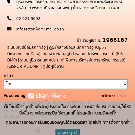
กรมทรัพยากรธรณี กระทรวงทรัพยากรธรรมชาติและสิ่งแวดล้อม
75/10 ถ.พระรามที่6 แขวงทุ่งพญาไท เขตราชเทวี กทม. 10400
02 621 9692
infosector@dmr.mail.go.th
1966167
จำนวนผู้เข้าชม
ระบบบัญชีข้อมูลภาครัฐ
|
ศูนย์กลางข้อมูลเปิดภาครัฐ (Open
Government Data)
ระบบฐานข้อมลูภูมิสารสนเทศทรัพยากรธรณี (GIS
DMR)
|
ระบบภูมิสารสนเทศประยุกต์เพื่อการบริหารจัดการทรัพยากรธรณี
(GISPORTAL DMR)
|
คู่มือผู้ใช้งาน
ภาษา
Powered by:
รุ่นโปรแกรม: 3.0.0
สนับสนุนระบบ Thai-GDC โดย สำนักงานสถิติแห่งชาติ
วันที่: 2025-05-
x
เว็บไซต์นี้ใช้ "คุกกี้" เพื่อวัตถุประสงค์ในการพัฒนาการเข้าถึงบริการของผู้ใช้ให้ดี
เว็บไซต์ที่
19
ยิ่งขึ้น หากต้องการเปิดใช้งานคุกกี้ โปรดคลิก "ยอมรับคุกกี้"
ระบบบัญชีข้อมูลภาครัฐ
เกี่ยวข้อง:
คุณสามารถถอนการยินยอมของคุณได้ตลอดเวลา โดยไปที่ "การตั้งค่าคุกกี้"
บริการนามานุกรมบัญชีข้อมูลภาค
รัฐ
ยอมรับคุกกี้