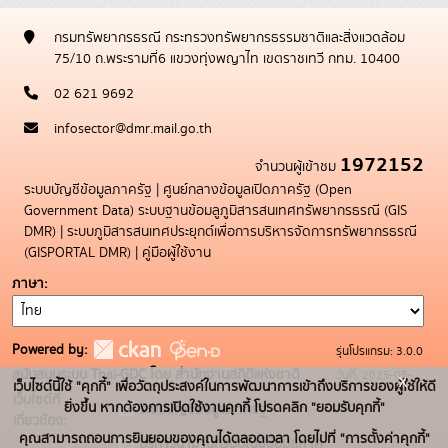
กรมทรัพยากรธรณี กระทรวงทรัพยากรธรรมชาติและสิ่งแวดล้อม
75/10 ถ.พระรามที่6 แขวงทุ่งพญาไท เขตราชเทวี กทม. 10400
02 621 9692
infosector@dmr.mail.go.th
1972152
จำนวนผู้เข้าชม
ระบบบัญชีข้อมูลภาครัฐ
|
ศูนย์กลางข้อมูลเปิดภาครัฐ (Open
Government Data)
ระบบฐานข้อมลูภูมิสารสนเทศทรัพยากรธรณี (GIS
DMR)
|
ระบบภูมิสารสนเทศประยุกต์เพื่อการบริหารจัดการทรัพยากรธรณี
(GISPORTAL DMR)
|
คู่มือผู้ใช้งาน
ภาษา
Powered by:
รุ่นโปรแกรม: 3.0.0
สนับสนุนระบบ Thai-GDC โดย สำนักงานสถิติแห่งชาติ
วันที่: 2025-05-
x
เว็บไซต์นี้ใช้ "คุกกี้" เพื่อวัตถุประสงค์ในการพัฒนาการเข้าถึงบริการของผู้ใช้ให้ดี
เว็บไซต์ที่
19
ยิ่งขึ้น หากต้องการเปิดใช้งานคุกกี้ โปรดคลิก "ยอมรับคุกกี้"
ระบบบัญชีข้อมูลภาครัฐ
เกี่ยวข้อง:
คุณสามารถถอนการยินยอมของคุณได้ตลอดเวลา โดยไปที่ "การตั้งค่าคุกกี้"
บริการนามานุกรมบัญชีข้อมูลภาค