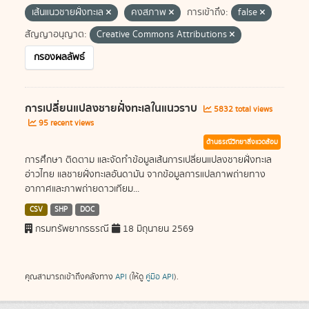
เส้นแนวชายฝั่งทะเล
คงสภาพ
การเข้าถึง:
false
สัญญาอนุญาต:
Creative Commons Attributions
กรองผลลัพธ์
การเปลี่ยนแปลงชายฝั่งทะเลในแนวราบ
5832 total views
95 recent views
ด้านธรณีวิทยาสิ่งแวดล้อม
การศึกษา ติดตาม และจัดทำข้อมูลเส้นการเปลี่ยนแปลงชายฝั่งทะเล
อ่าวไทย แลชายฝั่งทะเลอันดามัน จากข้อมูลการแปลภาพถ่ายทาง
อากาศและภาพถ่ายดาวเทียม...
CSV
SHP
DOC
กรมทรัพยากรธรณี
18 มิถุนายน 2569
คุณสามารถเข้าถึงคลังทาง
API
(ให้ดู
คู่มือ API
).