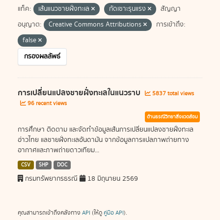
แท็ค:
เส้นแนวชายฝั่งทะเล
กัดเซาะรุนแรง
สัญญา
อนุญาต:
Creative Commons Attributions
การเข้าถึง:
false
กรองผลลัพธ์
การเปลี่ยนแปลงชายฝั่งทะเลในแนวราบ
5837 total views
96 recent views
ด้านธรณีวิทยาสิ่งแวดล้อม
การศึกษา ติดตาม และจัดทำข้อมูลเส้นการเปลี่ยนแปลงชายฝั่งทะเล
อ่าวไทย แลชายฝั่งทะเลอันดามัน จากข้อมูลการแปลภาพถ่ายทาง
อากาศและภาพถ่ายดาวเทียม...
CSV
SHP
DOC
กรมทรัพยากรธรณี
18 มิถุนายน 2569
คุณสามารถเข้าถึงคลังทาง
API
(ให้ดู
คู่มือ API
).