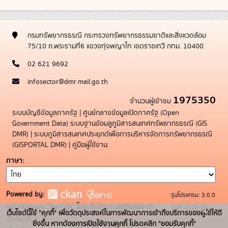
กรมทรัพยากรธรณี กระทรวงทรัพยากรธรรมชาติและสิ่งแวดล้อม
75/10 ถ.พระรามที่6 แขวงทุ่งพญาไท เขตราชเทวี กทม. 10400
02 621 9692
infosector@dmr.mail.go.th
1975350
จำนวนผู้เข้าชม
ระบบบัญชีข้อมูลภาครัฐ
|
ศูนย์กลางข้อมูลเปิดภาครัฐ (Open
Government Data)
ระบบฐานข้อมลูภูมิสารสนเทศทรัพยากรธรณี (GIS
DMR)
|
ระบบภูมิสารสนเทศประยุกต์เพื่อการบริหารจัดการทรัพยากรธรณี
(GISPORTAL DMR)
|
คู่มือผู้ใช้งาน
ภาษา
Powered by:
รุ่นโปรแกรม: 3.0.0
สนับสนุนระบบ Thai-GDC โดย สำนักงานสถิติแห่งชาติ
วันที่: 2025-05-
x
เว็บไซต์นี้ใช้ "คุกกี้" เพื่อวัตถุประสงค์ในการพัฒนาการเข้าถึงบริการของผู้ใช้ให้ดี
เว็บไซต์ที่
19
ยิ่งขึ้น หากต้องการเปิดใช้งานคุกกี้ โปรดคลิก "ยอมรับคุกกี้"
ระบบบัญชีข้อมูลภาครัฐ