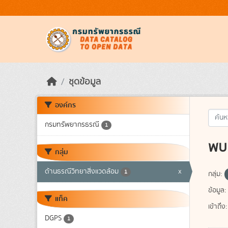
Skip to main content
ชุดข้อมูล
องค์กร
กรมทรัพยากรธรณี
1
พบ 
กลุ่ม
ด้านธรณีวิทยาสิ่งแวดล้อม
x
1
กลุ่ม:
ข้อมูล:
แท็ค
เข้าถึง:
DGPS
1