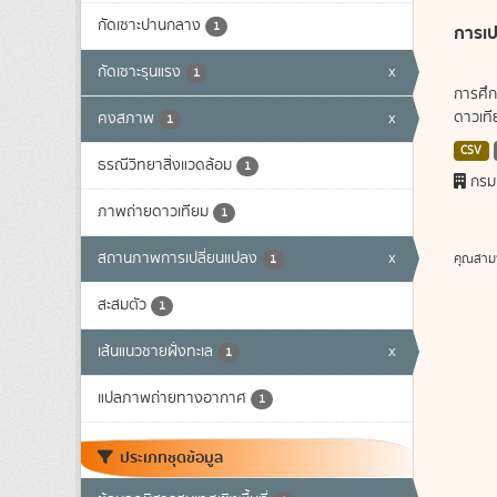
กัดเซาะปานกลาง
1
การเป
กัดเซาะรุนแรง
x
1
การศึก
ดาวเทีย
คงสภาพ
x
1
CSV
ธรณีวิทยาสิ่งแวดล้อม
1
กรม
ภาพถ่ายดาวเทียม
1
สถานภาพการเปลี่ยนแปลง
x
คุณสาม
1
สะสมตัว
1
เส้นแนวชายฝั่งทะเล
x
1
แปลภาพถ่ายทางอากาศ
1
ประเภทชุดข้อมูล