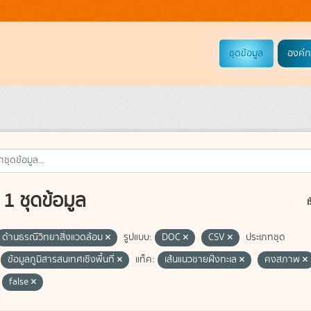
ชุดข้อมูล
องค์ก
1 ชุดข้อมูล
เ
ด้านธรณีวิทยาสิ่งแวดล้อม
รูปแบบ:
DOC
CSV
ประเภทชุด
ข้อมูลภูมิสารสนเทศเชิงพื้นที่
แท็ค:
เส้นแนวชายฝั่งทะเล
คงสภาพ
false