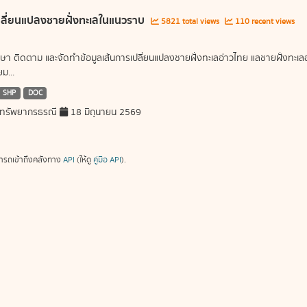
ลี่ยนแปลงชายฝั่งทะเลในแนวราบ
5821 total views
110 recent views
ษา ติดตาม และจัดทำข้อมูลเส้นการเปลี่ยนแปลงชายฝั่งทะเลอ่าวไทย แลชายฝั่งท
ม...
SHP
DOC
ทรัพยากรธรณี
18 มิถุนายน 2569
ารถเข้าถึงคลังทาง
API
(ให้ดู
คู่มือ API
).