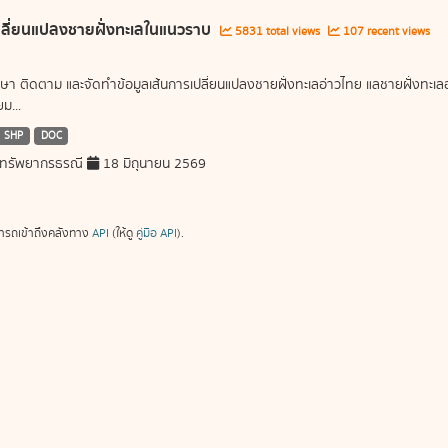
ลี่ยนแปลงชายฝั่งทะเลในแนวราบ
5831 total views
107 recent views
ษา ติดตาม และจัดทำข้อมูลเส้นการเปลี่ยนแปลงชายฝั่งทะเลอ่าวไทย แลชายฝั่งท
ม...
SHP
DOC
ทรัพยากรธรณี
18 มิถุนายน 2569
ารถเข้าถึงคลังทาง
API
(ให้ดู
คู่มือ API
).