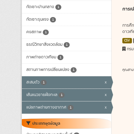
กัดเซาะปานกลาง
1
การเป
กัดเซาะรุนแรง
1
การศึก
ดาวเทีย
คงสภาพ
1
CSV
ธรณีวิทยาสิ่งแวดล้อม
1
กรม
ภาพถ่ายดาวเทียม
1
สถานภาพการเปลี่ยนแปลง
คุณสาม
1
สะสมตัว
x
1
เส้นแนวชายฝั่งทะเล
x
1
แปลภาพถ่ายทางอากาศ
x
1
ประเภทชุดข้อมูล