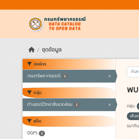
Skip to main content
ชุดข้อมูล
องค์กร
กรมทรัพยากรธรณี
x
1
พบ 
กลุ่ม
ด้านธรณีวิทยาสิ่งแวดล้อม
x
1
กลุ่ม:
เส้น
แท็ค
รมาภิบ
DGPS
1