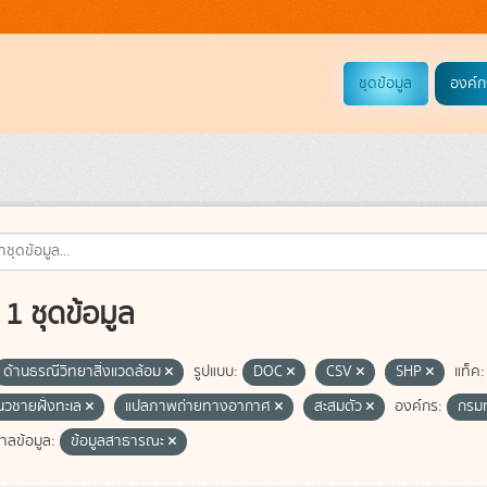
ชุดข้อมูล
องค์ก
1 ชุดข้อมูล
ด้านธรณีวิทยาสิ่งแวดล้อม
รูปแบบ:
DOC
CSV
SHP
แท็ค:
แนวชายฝั่งทะเล
แปลภาพถ่ายทางอากาศ
สะสมตัว
องค์กร:
กรม
าลข้อมูล:
ข้อมูลสาธารณะ