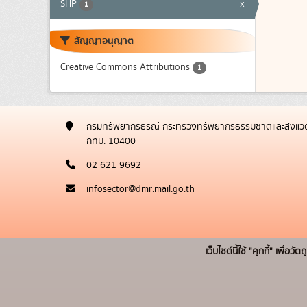
SHP
x
1
สัญญาอนุญาต
Creative Commons Attributions
1
กรมทรัพยากรธรณี กระทรวงทรัพยากรธรรมชาติและสิ่งแวด
กทม. 10400
02 621 9692
infosector@dmr.mail.go.th
เว็บไซต์นี้ใช้ "คุกกี้" เพื