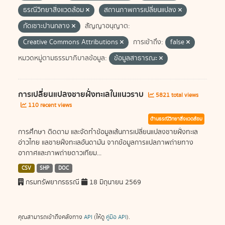
ธรณีวิทยาสิ่งแวดล้อม
สถานภาพการเปลี่ยนแปลง
กัดเซาะปานกลาง
สัญญาอนุญาต:
Creative Commons Attributions
การเข้าถึง:
false
หมวดหมู่ตามธรรมาภิบาลข้อมูล:
ข้อมูลสาธารณะ
การเปลี่ยนแปลงชายฝั่งทะเลในแนวราบ
5821 total views
110 recent views
ด้านธรณีวิทยาสิ่งแวดล้อม
การศึกษา ติดตาม และจัดทำข้อมูลเส้นการเปลี่ยนแปลงชายฝั่งทะเล
อ่าวไทย แลชายฝั่งทะเลอันดามัน จากข้อมูลการแปลภาพถ่ายทาง
อากาศและภาพถ่ายดาวเทียม...
CSV
SHP
DOC
กรมทรัพยากรธรณี
18 มิถุนายน 2569
คุณสามารถเข้าถึงคลังทาง
API
(ให้ดู
คู่มือ API
).