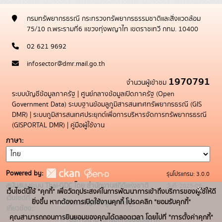
กรมทรัพยากรธรณี กระทรวงทรัพยากรธรรมชาติและสิ่งแวดล้อม
75/10 ถ.พระรามที่6 แขวงทุ่งพญาไท เขตราชเทวี กทม. 10400
02 621 9692
infosector@dmr.mail.go.th
1970791
จำนวนผู้เข้าชม
ระบบบัญชีข้อมูลภาครัฐ
|
ศูนย์กลางข้อมูลเปิดภาครัฐ (Open
Government Data)
ระบบฐานข้อมลูภูมิสารสนเทศทรัพยากรธรณี (GIS
DMR)
|
ระบบภูมิสารสนเทศประยุกต์เพื่อการบริหารจัดการทรัพยากรธรณี
(GISPORTAL DMR)
|
คู่มือผู้ใช้งาน
ภาษา
Powered by:
รุ่นโปรแกรม: 3.0.0
สนับสนุนระบบ Thai-GDC โดย สำนักงานสถิติแห่งชาติ
วันที่: 2025-05-
x
เว็บไซต์นี้ใช้ "คุกกี้" เพื่อวัตถุประสงค์ในการพัฒนาการเข้าถึงบริการของผู้ใช้ให้ดี
เว็บไซต์ที่
19
ยิ่งขึ้น หากต้องการเปิดใช้งานคุกกี้ โปรดคลิก "ยอมรับคุกกี้"
ระบบบัญชีข้อมูลภาครัฐ
เกี่ยวข้อง:
คุณสามารถถอนการยินยอมของคุณได้ตลอดเวลา โดยไปที่ "การตั้งค่าคุกกี้"
บริการนามานุกรมบัญชีข้อมูลภาค